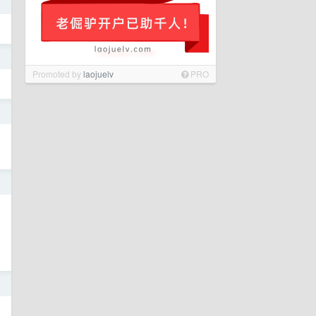
日
日
Promoted by
laojuelv
PRO
日
日
日