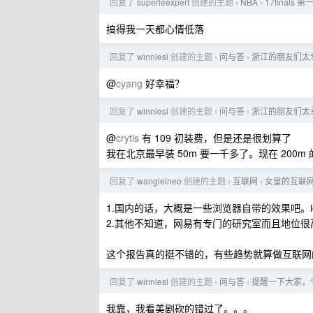
回复了
superleexpert
创建的主题
NBA
17final
›
›
搞得我一天都心情低落
回复了
winniesi
创建的主题
问与答
浙江的朋友们太幸福
›
›
@
cyang
好幸福？
回复了
winniesi
创建的主题
问与答
浙江的朋友们太幸福
›
›
@
crytis
有 109 初装费，但是还是很划算了
我在北京最早装 50m 要一千多了。现在 200m 的
回复了
wangleineo
创建的主题
互联网
女皇的互联
›
›
1.国内的话，大概是一些浏览器自带的效果吧。i
2.其他不知道，网易有专门的研究室而且地位很高
这个报告真的挺不错的，有些趋势就算做互联网
回复了
winniesi
创建的主题
问与答
提醒一下大家，今
›
›
我靠，我看美剧砍的错过了。。。