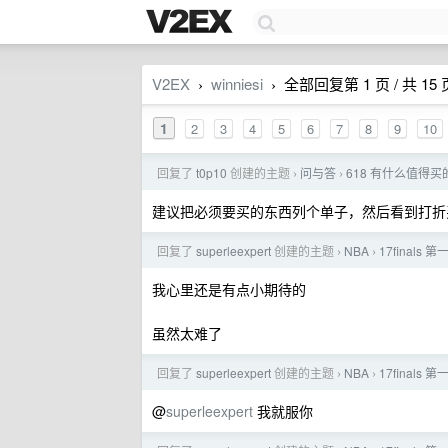
V2EX
winniesi
全部回复第 1 页 / 共 15 
›
›
1
2
3
4
5
6
7
8
9
10
回复了
t0p10
创建的主题
问与答
618 有什么值得
›
›
建议把必须要买的东西列个单子，然后看到打折
回复了
superleexpert
创建的主题
NBA
17final
›
›
我心里还是有点小期待的
虽然太难了
回复了
superleexpert
创建的主题
NBA
17final
›
›
@
superleexpert
我就服你