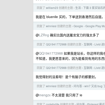
回复了
william23
创建的主题
生活
下面 3 家买钻
›
›
我是在 bluenile 买的，下单送到香港然后自
回复了
winniesi
创建的主题
Google
Google Play 
›
›
@
LZRng
确实比国内送屠龙宝刀的强太多了
回复了
QQ1941772988
创建的主题
互联网
Livi
›
›
@
QQ1941772988
如果我是站长，你这样的我
不知道，我更愿意来的，因为能看到有用的东西
回复了
QQ1941772988
创建的主题
互联网
Livi
›
›
我觉得封的没差呀！是个有脑子的都要封。
回复了
winniesi
创建的主题
问与答
win7 又出 b
›
›
@
mengzx
不太清楚 我只用了 ie
回复了
codeforlife
创建的主题
问与答
Pinteres
›
›