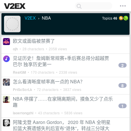
V2EX
NBA
Topics
46
›
欧文或面临被禁赛了
ojh
• 28 characters • 2058 views
见证历史！詹姆斯常规赛+季后赛总得分超越贾
巴尔 独享历史第一
2
RealGM
• 170 characters • 2338 views
怎么看清晰度帧率高一点的 NBA？
8
PrtScScrLk
• 72 characters • 3837 views
NBA 停摆了……在家隔离期间，摸鱼又少了点乐
趣
1
laoertongzhi
• 43 characters • 5836 views
阿隆戈登 Aaron Gordon， 2020 年 NBA 全明星
扣篮大赛遗憾失利后宣布“退休”，转战三分球大