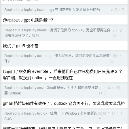
Replied to a topic by buzzin
gv 有朋友来相互发消息保号的吗
6 月 5 日
›
@
vpao233
gpt 电话是哪个？
Replied to a topic by ideard
用惯了免费的 gpt-5.4，完全不想再碰自
3 月 21
›
日
部署开源模型了，哎😑
我试了 glm5 也不错
Replied to a topic by fuxintong
作为程序员，你们都使用什么笔记软
1 月 27
›
日
件？
以前用了很久的 evernote ，后来他们自己作死免费用户只允许 2 个
客户端，就换到 notion ，一直用到现在
Replied to a topic by omz
Gmail 虽好，但主力邮箱感觉还是
2025 年 12 月
›
11 日
要 Outlook
gmail 挡垃圾邮件有效多了，outlook 这方面不行，要么乱收要么乱拒
Replied to a topic by twofox
吐槽一下 Windows 七月更新的
2025 年 12 月 5
›
日
BUG
就感觉最近老睡死，特别是周末睡眠了 2 天后，周一来上班经常无法