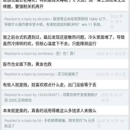
唤醒，要强制关机再开
2025 年
Replied to a topic by dinjufen
联想笔记本经常降频到 1GHz 以下，
›
11 月 5
导致什么操作都非常卡顿，有谁知道如何解决吗？ win 11 系统。
日
我之前台式机遇到过，最后发现还是散热问题，冷头里面堵了，导致
虽然冷排转的欢，但核心温度下不去，只能降频运行
Replied to a topic by zenfsharp
还！在！跌！
2025 年 11 月 5 日
›
股市也全面下跌，黄金也跌
Replied to a topic by tuochenlyu
实习标被偷了
2025 年 11 月 5 日
›
有些人就是贱，就喜欢顺点什么走，出门没偷等于丢
Replied to a topic by 13240284671
鸿蒙应用开发者激励计
2025 年 10 月
›
18 日
划 2025,互相体验
本来就是臭的，真香的话用得着这么多钱求人来做么
Replied to a topic by fid
手机邮寄被骗，顺丰到付 7k 元手
2025 年 10 月 14
›
日
机没了