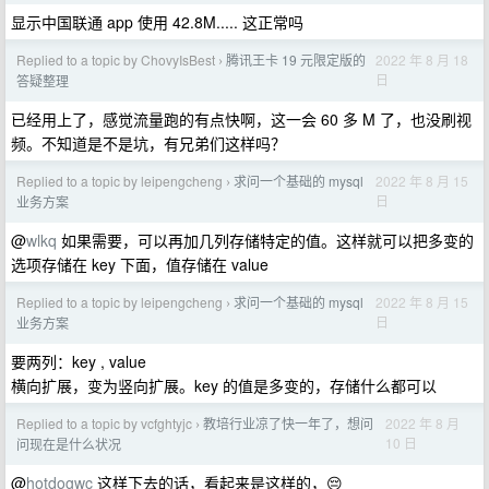
显示中国联通 app 使用 42.8M..... 这正常吗
Replied to a topic by ChovyIsBest
腾讯王卡 19 元限定版的
2022 年 8 月 18
›
日
答疑整理
已经用上了，感觉流量跑的有点快啊，这一会 60 多 M 了，也没刷视
频。不知道是不是坑，有兄弟们这样吗？
Replied to a topic by leipengcheng
求问一个基础的 mysql
2022 年 8 月 15
›
日
业务方案
@
wlkq
如果需要，可以再加几列存储特定的值。这样就可以把多变的
选项存储在 key 下面，值存储在 value
Replied to a topic by leipengcheng
求问一个基础的 mysql
2022 年 8 月 15
›
日
业务方案
要两列：key , value
横向扩展，变为竖向扩展。key 的值是多变的，存储什么都可以
Replied to a topic by vcfghtyjc
教培行业凉了快一年了，想问
2022 年 8 月
›
10 日
问现在是什么状况
@
hotdogwc
这样下去的话，看起来是这样的，😔