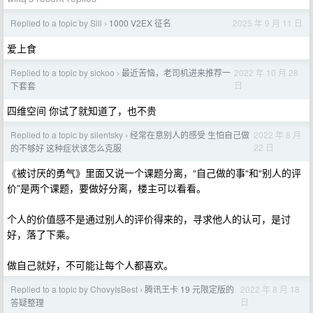
Replied to a topic by Sill
1000 V2EX 征名
2025 年 9 月 11 日
›
爱上食
Replied to a topic by sickoo
最近苦恼，老司机进来推荐一
2022 年 10 月 28
›
日
下套套
四维空间 你试了就知道了，也不贵
Replied to a topic by silentsky
经常在意别人的感受 生怕自己做
2022 年 8 月
›
22 日
的不够好 这种症状该怎么克服
《被讨厌的勇气》里面又说一个课题分离，“自己做的事“和“别人的评
价”是两个课题，要做好分离，楼主可以看看。
个人的价值感不是通过别人的评价得来的，寻求他人的认可，是讨
好，落了下乘。
做自己就好，不可能让每个人都喜欢。
Replied to a topic by ChovyIsBest
腾讯王卡 19 元限定版的
2022 年 8 月 18
›
日
答疑整理