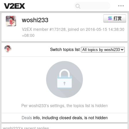
woshi233
打赏
V2EX member #173128, joined on 2016-05-15 14:38:30
+08:00
Switch topics list
Per woshi233's settings, the topics list is hidden
Deals
info, including closed deals, is not hidden
woshi233's recent replies