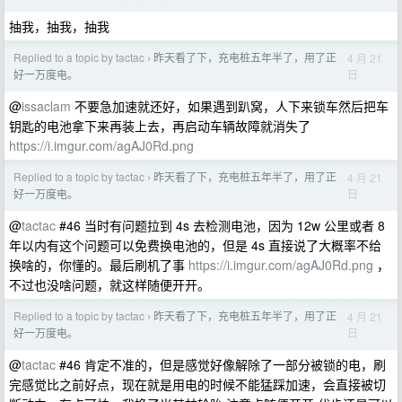
抽我，抽我，抽我
Replied to a topic by tactac
昨天看了下，充电桩五年半了，用了正
4 月 21
›
日
好一万度电。
@
issaclam
不要急加速就还好，如果遇到趴窝，人下来锁车然后把车
钥匙的电池拿下来再装上去，再启动车辆故障就消失了
https://i.imgur.com/agAJ0Rd.png
Replied to a topic by tactac
昨天看了下，充电桩五年半了，用了正
4 月 21
›
日
好一万度电。
@
tactac
#46 当时有问题拉到 4s 去检测电池，因为 12w 公里或者 8
年以内有这个问题可以免费换电池的，但是 4s 直接说了大概率不给
换啥的，你懂的。最后刷机了事
https://i.imgur.com/agAJ0Rd.png
，
不过也没啥问题，就这样随便开开。
Replied to a topic by tactac
昨天看了下，充电桩五年半了，用了正
4 月 21
›
日
好一万度电。
@
tactac
#46 肯定不准的，但是感觉好像解除了一部分被锁的电，刷
完感觉比之前好点，现在就是用电的时候不能猛踩加速，会直接被切