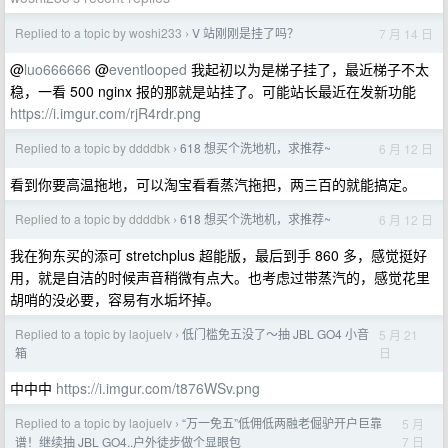
Replied to a topic by woshi233
V 站刚刚是挂了吗？
7 月 14 日
›
@
luo666666
@
eventlooped
我起初以为是梯子挂了，最近梯子不太
稳，一看 500 nginx 报的那就是站挂了。可能站长最近在发新功能
https://i.imgur.com/rjR4rdr.png
Replied to a topic by ddddbk
618 想买个洗地机，求推荐~
6 月 12 日
›
看到你要高温拖地，可以淘宝看看蒸汽拖把，两三百的就能搞定。
Replied to a topic by ddddbk
618 想买个洗地机，求推荐~
6 月 12 日
›
我在狗东买的添可 stretchplus 超能版，最后到手 860 多，感觉挺好
用，就是自洁的时候声音稍微有点大。也考虑过带蒸汽的，感觉花里
胡哨的没必要，容易有水垢坏掉。
Replied to a topic by laojuelv
低门槛免五没了～抽 JBL GO4 小音
5 月 21
›
日
箱
中中中
https://i.imgur.com/t876WSv.png
Replied to a topic by laojuelv
“万一免五”低佣低两融老倔驴开户巨靠
5 月
›
7 日
谱！继续抽 JBL GO4..户外徒步做个显眼包