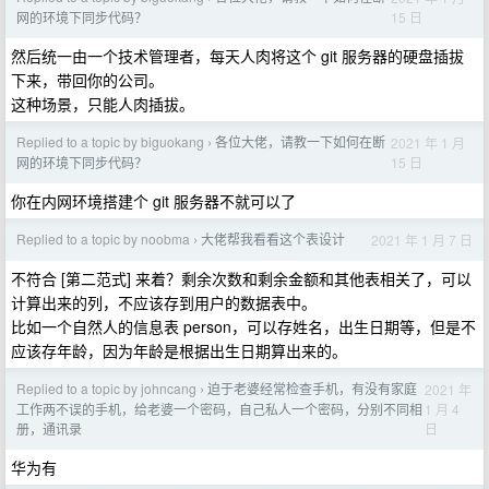
15 日
网的环境下同步代码？
然后统一由一个技术管理者，每天人肉将这个 git 服务器的硬盘插拔
下来，带回你的公司。
这种场景，只能人肉插拔。
Replied to a topic by biguokang
各位大佬，请教一下如何在断
2021 年 1 月
›
15 日
网的环境下同步代码？
你在内网环境搭建个 git 服务器不就可以了
Replied to a topic by noobma
大佬帮我看看这个表设计
2021 年 1 月 7 日
›
不符合 [第二范式] 来着？剩余次数和剩余金额和其他表相关了，可以
计算出来的列，不应该存到用户的数据表中。
比如一个自然人的信息表 person，可以存姓名，出生日期等，但是不
应该存年龄，因为年龄是根据出生日期算出来的。
Replied to a topic by johncang
迫于老婆经常检查手机，有没有家庭
2021 年
›
1 月 4
工作两不误的手机，给老婆一个密码，自己私人一个密码，分别不同相
日
册，通讯录
华为有