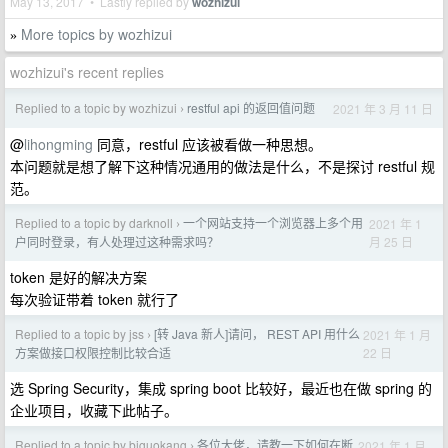
May 13, 2017 • Lastly replied by
wozhizui
More topics by wozhizui
»
wozhizui's recent replies
Replied to a topic by wozhizui
restful api 的返回值问题
2021 年 3 月 11 日
›
@
lihongming
同意，restful 应该被看做一种思想。
本问题就是想了解下这种情况通用的做法是什么，不是探讨 restful 规
范。
Replied to a topic by darknoll
一个网站支持一个浏览器上多个用
2021 年 1
›
月 25 日
户同时登录，有人处理过这种需求吗？
token 是好的解决方案
每次验证带着 token 就行了
Replied to a topic by jss
[转 Java 新人]请问， REST API 用什么
2021 年 1 月
›
22 日
方案做接口权限控制比较合适
选 Spring Security，集成 spring boot 比较好，最近也在做 spring 的
企业项目，收藏下此帖子。
Replied to a topic by biguokang
各位大佬，请教一下如何在断
2021 年 1 月
›