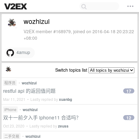
wozhizui
V2EX member #168979, joined on 2016-04-18 20:23:22
+08:00
4amup
Switch topics list
程序员
•
wozhizui
restful api 的返回值问题
17
Mar 11, 2021 • Lastly replied by
xuanbg
iPhone
•
wozhizui
双十一前夕入手 iphone11 合适吗？
12
Oct 23, 2020 • Lastly replied by
zeuss
二手交易
•
wozhizui