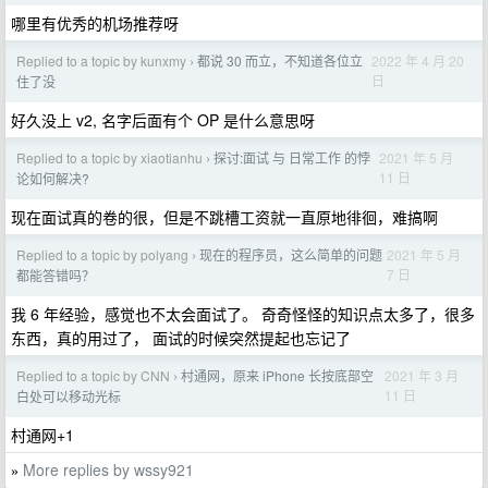
哪里有优秀的机场推荐呀
Replied to a topic by kunxmy
都说 30 而立，不知道各位立
2022 年 4 月 20
›
日
住了没
好久没上 v2, 名字后面有个 OP 是什么意思呀
Replied to a topic by xiaotianhu
探讨:面试 与 日常工作 的悖
2021 年 5 月
›
11 日
论如何解决?
现在面试真的卷的很，但是不跳槽工资就一直原地徘徊，难搞啊
Replied to a topic by polyang
现在的程序员，这么简单的问题
2021 年 5 月
›
7 日
都能答错吗？
我 6 年经验，感觉也不太会面试了。 奇奇怪怪的知识点太多了，很多
东西，真的用过了， 面试的时候突然提起也忘记了
Replied to a topic by CNN
村通网，原来 iPhone 长按底部空
2021 年 3 月
›
11 日
白处可以移动光标
村通网+1
More replies by wssy921
»