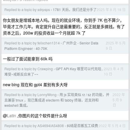
Replied to a topic by sdrpsps
1781 天后，我们还是分手了
2025 年 8 月 18 日
›
你女朋友是增城本地人吗。现在的就业环境，你到手 7K 也不算少，
毕竟才工作几年。肯定提升自己是最重要的，反正就是多搞钱。有了
资本之后，200w 的投资收益一个月就超 7k 了
Replied to a topic by felixchen1314
广州外企 - Senior Data
2025 年 5 月
›
9 日
Platform Engineer - 40-70K
一般过了面试能拿到 60k 吗
Replied to a topic by Crawping
GPT API Key 哪里可以代充哇..
2023 年 4 月
›
10 日
难受~戒断反应来了~~
new bing 现在和 gpt4 差别有多大呀
Replied to a topic by LonnyWong
用 js 实现类似 rz / sz 的功能，并
2022 年
›
5 月 9
且兼容 tmux ，现已集成进 electerm 和 tabby 终端，还支持和
日
webshell 集成。
@
Latin
,你图片的这个软件是什么呀
Replied to a topic by AS4694lAS4808
纠结是否搬瓦工续费
2022 年 5 月 4 日
›