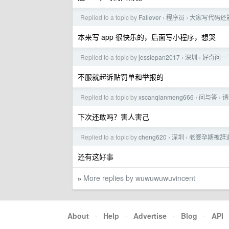
Replied to a topic by
Fallever
程序员
大家写代码还
›
›
本来写 app 很快乐的，后面写小程序，想哭
Replied to a topic by
jessiepan2017
深圳
好奇问一
›
›
不服就起诉贴罚单和举报的
Replied to a topic by
xscanqianmeng666
问与答
请
›
›
下次还敢吗？害人害己
Replied to a topic by
cheng620
深圳
老婆孕期被辞
›
›
还有这好事
More replies by wuwuwuwuvincent
»
About
·
Help
·
Advertise
·
Blog
·
API