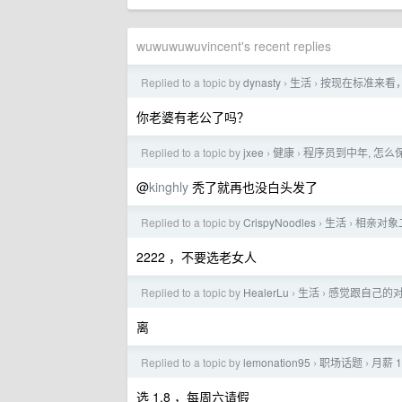
wuwuwuwuvincent's recent replies
Replied to a topic by
dynasty
生活
按现在标准来看
›
›
你老婆有老公了吗？
Replied to a topic by
jxee
健康
程序员到中年, 怎么
›
›
@
kinghly
秃了就再也没白头发了
Replied to a topic by
CrispyNoodles
生活
相亲对象
›
›
2222 ，不要选老女人
Replied to a topic by
HealerLu
生活
感觉跟自己的对
›
›
离
Replied to a topic by
lemonation95
职场话题
月薪 
›
›
选 1.8 ，每周六请假