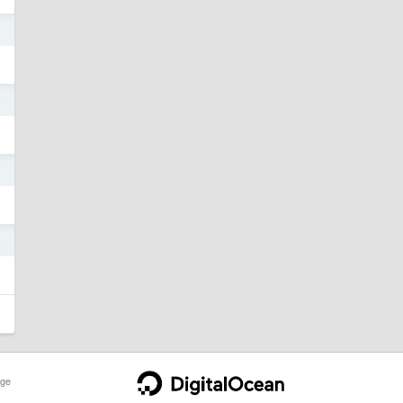
5
5
5
5
ge