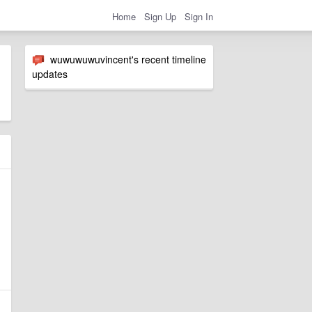
Home
Sign Up
Sign In
wuwuwuwuvincent's recent timeline
updates