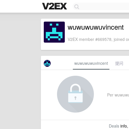
wuwuwuwuvincent
V2EX member #669578, joined on
wuwuwuwuvincent
提问
Per wuwuwuwu
Deals
info,