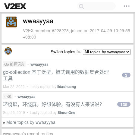
wwaayyaa
V2EX member #228278, joined on 2017-04-29 10:29:55
+08:00
Switch topics list
Go 编程语言
•
wwaayyaa
go-collection 基于泛型，链式调用的数据集合处理
3
工具
Mar 22, 2022 • Lastly replied by
lidashuang
小米
•
wwaayyaa
环绕屏，环绕屏，好想体验，有没有人来说说？
135
Sep 25, 2019 • Lastly replied by
SimonOne
More topics by wwaayyaa
»
wwaayyaa's recent replies