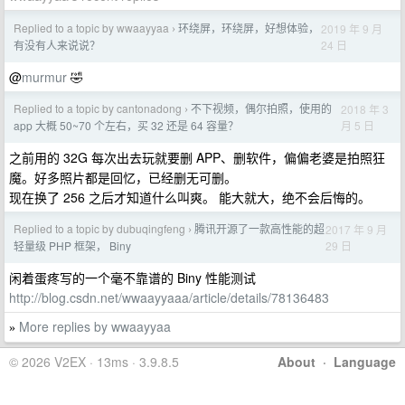
Replied to a topic by wwaayyaa
环绕屏，环绕屏，好想体验，
2019 年 9 月
›
24 日
有没有人来说说？
@
murmur
🤣
Replied to a topic by cantonadong
不下视频，偶尔拍照，使用的
2018 年 3
›
月 5 日
app 大概 50~70 个左右，买 32 还是 64 容量？
之前用的 32G 每次出去玩就要删 APP、删软件，偏偏老婆是拍照狂
魔。好多照片都是回忆，已经删无可删。
现在换了 256 之后才知道什么叫爽。 能大就大，绝不会后悔的。
Replied to a topic by dubuqingfeng
腾讯开源了一款高性能的超
2017 年 9 月
›
29 日
轻量级 PHP 框架， Biny
闲着蛋疼写的一个毫不靠谱的 Biny 性能测试
http://blog.csdn.net/wwaayyaaa/article/details/78136483
More replies by wwaayyaa
»
© 2026 V2EX · 13ms · 3.9.8.5
About
·
Language