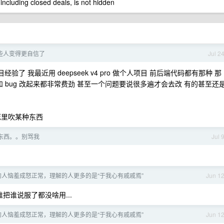
 including closed deals, is not hidden
某些人变得更自信了
Jul 2
验了 我最近用 deepseek v4 pro 做个人项目 前后端代码都有那种 那
 bug 改起来都非常费劲 甚至一个问题要说很多遍才会去改 有的甚至还
死里吹某种东西
东西。。别骂我
Jul 
的人恼羞成怒正常，理解的人更多的是“于我心有戚戚焉”
Jun 1
把谁说服了都没啥用...
的人恼羞成怒正常，理解的人更多的是“于我心有戚戚焉”
Jun 1