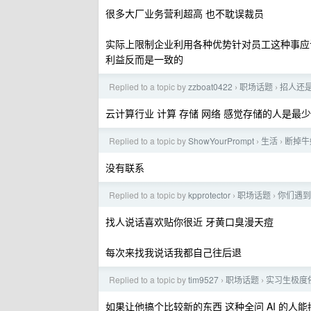
很多大厂业务营利超高 也不耽误裁员
实际上限制企业利用各种优势针对员工这种事应
利益反而是一致的
Replied to a topic by
zzboat0422
职场话题
招人还
›
›
云计算行业 计算 存储 网络 感觉存储的人是最
Replied to a topic by
ShowYourPrompt
生活
断掉牛
›
›
没有联系
Replied to a topic by
kpprotector
职场话题
你们遇到
›
›
找人说话喜欢贴你很近 牙黄口臭漫天痘
每次来找我说话我都自己往后退
Replied to a topic by
tim9527
职场话题
实习生极度
›
›
如果让他搞个比较新的东西 这种全问 AI 的人能