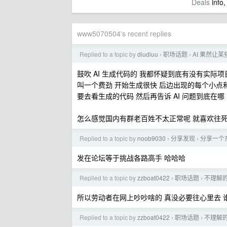
Deals
info,
www5070504's recent replies
Replied to a topic by
diudiuu
职场话题
AI 果然让
›
›
鼓吹 AI 生成代码的 我都怀疑到底有没有实际项目经
叫一个费劲 开始生成很快 后边出现的每个小点和
要去看生成的代码 然后再告诉 AI 问题到底在哪
怎么感觉国内有群老百姓不太正常呢 就喜欢往
Replied to a topic by
noob9030
分享发现
分享一个
›
›
发在论坛等于挑战各路高手 哈哈哈
Replied to a topic by
zzboat0422
职场话题
不理解
›
›
所以劳动者在网上吵吵啥的 真没必要往心里去 谁
Replied to a topic by
zzboat0422
职场话题
不理解
›
›