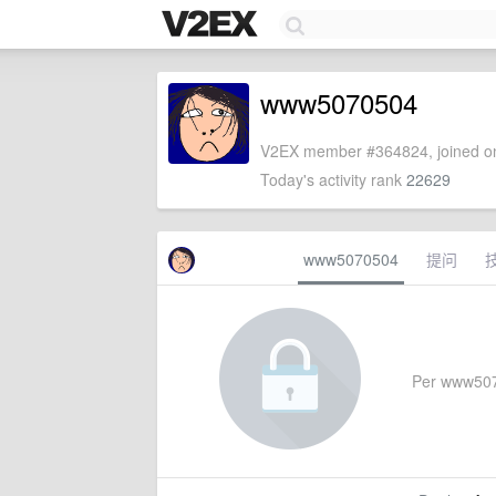
www5070504
V2EX member #364824, joined on
Today's activity rank
22629
www5070504
提问
Per www50705