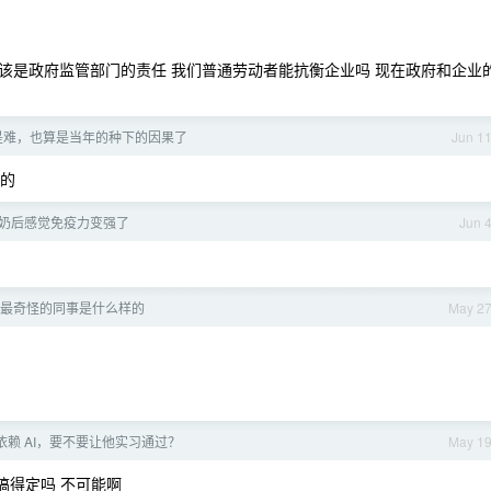
该是政府监管部门的责任 我们普通劳动者能抗衡企业吗 现在政府和企业
是难，也算是当年的种下的因果了
Jun 1
少的
奶后感觉免疫力变强了
Jun 
最奇怪的同事是什么样的
May 2
依赖 AI，要不要让他实习通过？
May 1
搞得定吗 不可能啊