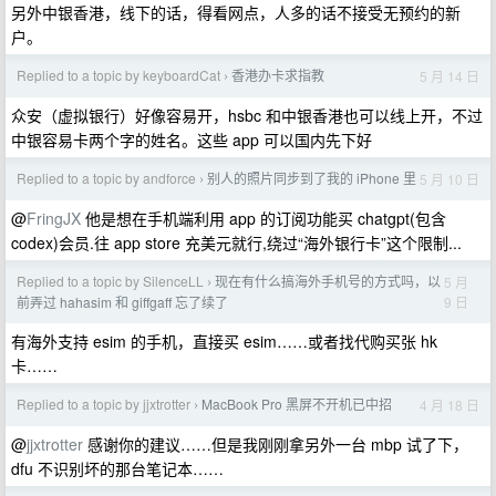
另外中银香港，线下的话，得看网点，人多的话不接受无预约的新
户。
Replied to a topic by keyboardCat
香港办卡求指教
5 月 14 日
›
众安（虚拟银行）好像容易开，hsbc 和中银香港也可以线上开，不过
中银容易卡两个字的姓名。这些 app 可以国内先下好
Replied to a topic by andforce
别人的照片同步到了我的 iPhone 里
5 月 10 日
›
@
FringJX
他是想在手机端利用 app 的订阅功能买 chatgpt(包含
codex)会员.往 app store 充美元就行,绕过“海外银行卡”这个限制...
Replied to a topic by SilenceLL
现在有什么搞海外手机号的方式吗，以
5 月
›
9 日
前弄过 hahasim 和 giffgaff 忘了续了
有海外支持 esim 的手机，直接买 esim……或者找代购买张 hk
卡……
Replied to a topic by jjxtrotter
MacBook Pro 黑屏不开机已中招
4 月 18 日
›
@
jjxtrotter
感谢你的建议……但是我刚刚拿另外一台 mbp 试了下，
dfu 不识别坏的那台笔记本……