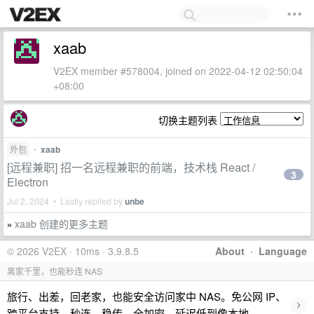
xaab
V2EX member #578004, joined on 2022-04-12 02:50:04
+08:00
切换主题列表
外包
•
xaab
[远程兼职] 招一名远程兼职的前端，技术栈 React /
3
Electron
Jul 2, 2024 • Lastly replied by
unbe
xaab 创建的更多主题
»
© 2026 V2EX · 10ms · 3.9.8.5
About
·
Language
离家千里，也能秒连 NAS
旅行、出差，回老家，也能安全访问家中 NAS。免公网 IP、
›
跨平台支持，秒连、稳传、全加密。延迟低到像本地。