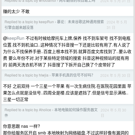
Replied to a topic by who0am0i
两年翻倍的项目敢上吗
2024 年 5 月 31 日
›
赚的太少 不敢
Replied to a topic by keepRun
暴论：未来谷歌这种通用搜索
2024 年 5 月
›
31 日
引擎会越来越没落
@
keepRun
不过有时候给摩托车上牌,保养 找不到车架号 找不到电瓶
位置.找不到机油口..这种情况下抖音搜一下还是比较有用了.有人说了
为什么不找保养手册..百度上根本找不到.就算百度文库找到了..要么收
费 要么年份不对.对于某些特定领域的搜索 抖音这种视频站的挺有用
的 前两天洗衣机不转了 抖音搜了下拆开自己换了个皮带好了
Replied to a topic by hlwjia
苹果手机真的信号不好吗？
2024 年 5 月 30 日
›
不好 之前双持 一个三星一个苹果 有一次生病住院.在医院花园里面 苹
果怎么点就是没信号..四周全是楼.应该是遮挡了.但是信号显示满格..
三星一切正常
Replied to a topic by Aholice
本地电脑如何操作服务器文
2024 年 5 月 30
›
日
件
你意思跟 nas 一样?
那你给服务区开启 smb 本地映射为网络磁盘.不过这样好像有漏洞的