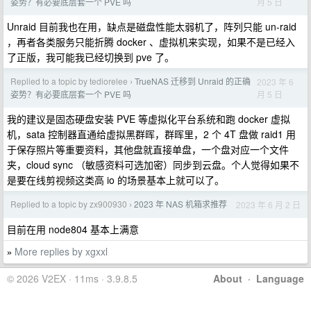
月 5 日
姿势？有必要底层套一个 PVE 吗
Unraid 目前我也在用，缺点是磁盘性能太弱机了，阵列只能 un-raid
，再者各类服务只能折腾 docker 、虚拟机来实现，如果不是已经入
了正版，我可能我已经切换到 pve 了。
Replied to a topic by tediorelee
TrueNAS 迁移到 Unraid 的正确
2023 年 6
›
月 5 日
姿势？有必要底层套一个 PVE 吗
我的建议是固态硬盘安装 PVE 等虚拟化平台系统和跑 docker 虚拟
机，sata 控制器直通给虚拟黑群晖，群晖里，2 个 4T 盘做 raid1 用
于保存照片等重要资料，其他盘就直接单盘，一个盘对应一个文件
夹，cloud sync （敏感资料可选加密）同步到云盘。个人觉得如果不
是要在线剪视频这类高 io 的场景基本上就可以了。
Replied to a topic by zx900930
2023 年 NAS 机箱求推荐
2023 年 6 月 2 日
›
目前在用 node804 基本上满意
More replies by xgxxl
»
© 2026 V2EX · 11ms · 3.9.8.5
About
·
Language