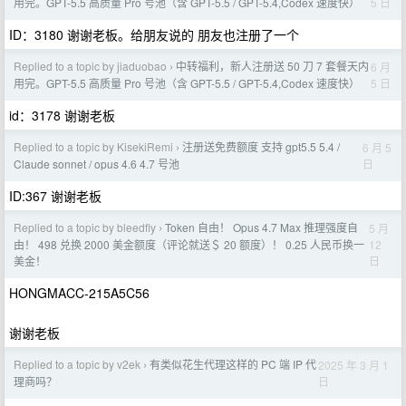
5 日
用完。GPT-5.5 高质量 Pro 号池（含 GPT-5.5 / GPT-5.4,Codex 速度快）
ID：3180 谢谢老板。给朋友说的 朋友也注册了一个
Replied to a topic by jiaduobao
中转福利，新人注册送 50 刀 7 套餐天内
6 月
›
5 日
用完。GPT-5.5 高质量 Pro 号池（含 GPT-5.5 / GPT-5.4,Codex 速度快）
id：3178 谢谢老板
Replied to a topic by KisekiRemi
注册送免费额度 支持 gpt5.5 5.4 /
6 月 5
›
日
Claude sonnet / opus 4.6 4.7 号池
ID:367 谢谢老板
Replied to a topic by bleedfly
Token 自由！ Opus 4.7 Max 推理强度自
5 月
›
12
由！ 498 兑换 2000 美金额度（评论就送＄ 20 额度）！ 0.25 人民币换一
日
美金！
HONGMACC-215A5C56
谢谢老板
Replied to a topic by v2ek
有类似花生代理这样的 PC 端 IP 代
2025 年 3 月 1
›
日
理商吗？