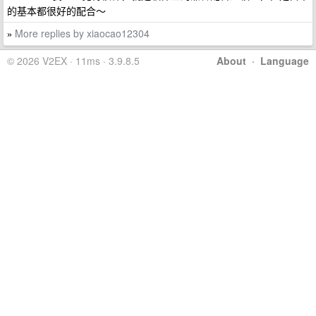
的基本都很好的配合～
More replies by xiaocao12304
»
© 2026 V2EX · 11ms · 3.9.8.5
About
·
Language