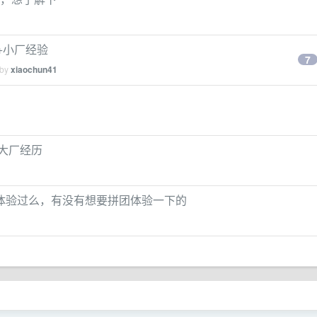
厂+小厂经验
7
 by
xiaochun41
网大厂经历
体验过么，有没有想要拼团体验一下的