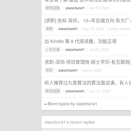
职场话题
•
xiaochun41
•
Oct 25, 2023
[求职] 坐标 深圳， 10+年后端方向 有大
求职
•
xiaochun41
•
Aug 15, 2023
• Lastly replied
出 Kindle 第 8 代阅读器，功能正常
二手交易
•
xiaochun41
•
Jul 29, 2023
求职-深圳-项目管理岗-硕士学历-有互联
求职
•
xiaochun41
•
Nov 9, 2022
听人推荐过九章算法的算法面试课，有人
职场话题
•
xiaochun41
•
Jun 17, 2020
More topics by xiaochun41
»
xiaochun41's recent replies