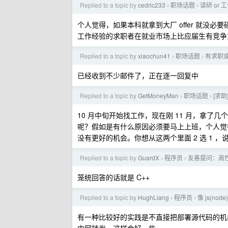
Replied to a topic by
cedric233
职场话题
读研 or
›
›
个人觉得，如果本科就拿到大厂 offer 就
工作经验的求职者在就业市场上比应届生有竞争
Replied to a topic by
xiaochun41
职场话题
有求职
›
›
已经收到不少邮件了，正在逐一回复中
Replied to a topic by
GetMoneyMan
职场话题
[求
›
›
10 月中旬开始找工作，现在刚 11 月，拿了几
呢？假如是有什么原因必须要马上上班，个人觉
没有更好的机会。你想从这两个里面 2 选 1
Replied to a topic by
GuardX
程序员
友善提问：高性能
›
›
笼统回答的话就是 C++
Replied to a topic by
HughLiang
程序员
像 js(n
›
›
有一种比较好的实践是不直接把部署源代码的机