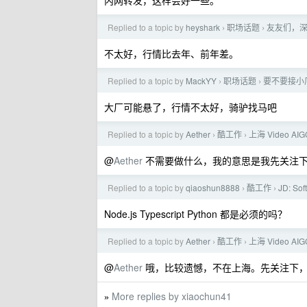
内网转发，这样会好一些。
Replied to a topic by
heyshark
职场话题
友友们，
›
›
不太好，行情比去年、前年差。
Replied to a topic by
MackYY
职场话题
要不要接小厂 
›
›
大厂可能悬了，行情不太好，骑驴找马吧
Replied to a topic by
Aether
酷工作
上海 Video AI
›
›
@
Aether
不需要做什么，我的意思是我先关注
Replied to a topic by
qiaoshun8888
酷工作
JD: Sof
›
›
Node.js Typescript Python 都是必须的吗？
Replied to a topic by
Aether
酷工作
上海 Video AI
›
›
@
Aether
哦，比较遗憾，不在上海。先关注下，最近
More replies by xiaochun41
»