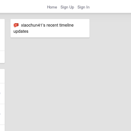
Home
Sign Up
Sign In
xiaochun41's recent timeline
updates