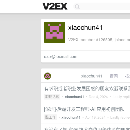
xiaochun41
V2EX member #126505, joined on
c.cx@foxmail.com
xiaochun41
提问
技
有求职或者职业发展困惑的朋友欢迎联系我
职场话题
•
xiaochun41
•
Dec 4, 2024
• Lastly repl
[深圳]-后端开发工程师-AI 应用初创团队
酷工作
•
xiaochun41
•
Apr 19, 2024
• Lastly repli
有没有了解 富途 技术岗位职级体系的朋