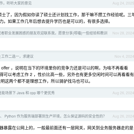
 工作，听听大家的意见
Aug 24, 202
没必要硕士了，因为假如你读了硕士还计划找工作，那干嘛不攒工作经验呢。三
力。如果工作几年后想去提升学历也是可以的，有很多选择。
或者职业发展困惑的朋友欢迎联系我，愿意分享(唠嗑)一些经验和教训
Nov 28, 202
助] 工作二选一，求建议
Nov 4, 202
个 offer ，说明在当下的环境里你的竞争力还是可以的啊，为啥不再看看
得可以考虑工作 2 ，性价比高一些，另外也有更多空闲时间可以再看看有
 ，说明这两个都不是理想工作，所以骑驴找马也可以。
场景下 Java 和 cpp 哪个更优秀
Aug 26, 202
ode)、 Python 作为服务端部署到生产环境，怎么保证源码的安全性的？
Aug 26, 202
器暴露在公网上的，一般最前面还有一层网关，网关到业务服务器走的是