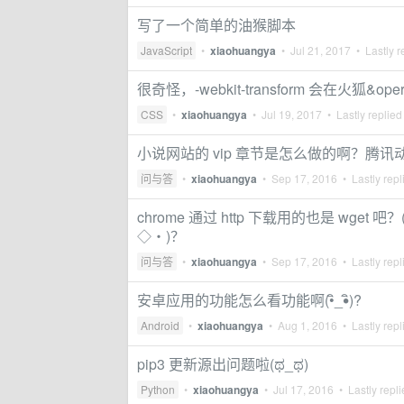
写了一个简单的油猴脚本
JavaScript
•
xiaohuangya
•
Jul 21, 2017
• Lastly r
很奇怪，-webkit-transform 会在火狐&o
CSS
•
xiaohuangya
•
Jul 19, 2017
• Lastly replied
小说网站的 vip 章节是怎么做的啊？腾讯动
问与答
•
xiaohuangya
•
Sep 17, 2016
• Lastly repl
chrome 通过 http 下载用的也是 wget 
◇・)？
问与答
•
xiaohuangya
•
Sep 17, 2016
• Lastly repl
安卓应用的功能怎么看功能啊(•ิ_•ิ)?
Android
•
xiaohuangya
•
Aug 1, 2016
• Lastly repl
pip3 更新源出问题啦(ಥ_ಥ)
Python
•
xiaohuangya
•
Jul 17, 2016
• Lastly repl