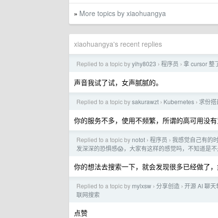
More topics by xiaohuangya
»
xiaohuangya's recent replies
Replied to a topic by
yihy8023
程序员
拿 cursor 整
›
›
声音我试了试，女声腻腻的。
Replied to a topic by
sakurawzt
Kubernetes
求份搭建
›
›
你的服务不多，使用不频繁，所谓的高可用没有
Replied to a topic by
notot
程序员
我感觉自己有的
›
›
发深深的恐惧感😱，大家有这样的感觉吗，不知道是
你的想法去搜索一下，就会发现很多已经做了，
Replied to a topic by
mylxsw
分享创造
开源 AI 聊天软
›
›
联网搜索
点赞