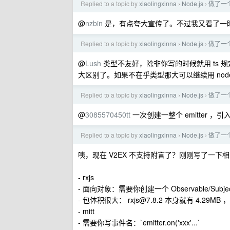
Replied to a topic by
xiaolingxinna
Node.js
做了一
›
›
@
nzbin
是，有点夸大宣传了。不过我又看了一眼，su
Replied to a topic by
xiaolingxinna
Node.js
做了一
›
›
@
Lush
类型不友好，除非你写的时候就用 ts
大区别了。如果不在乎类型那大可以继续用 nodejs 的 e
Replied to a topic by
xiaolingxinna
Node.js
做了一
›
›
@
3085570450tt
一次创建一整个 emitter ，引
Replied to a topic by
xiaolingxinna
Node.js
做了一
›
›
咦，现在 V2EX 不支持附言了？刚刚写了一下
- rxjs
- 面向对象：需要你创建一个 Observable/Subje
- 包体积很大：
rxjs@7.8.2
本身就有 4.29MB
- mitt
- 需要你写事件名：`emitter.on('xxx'...`