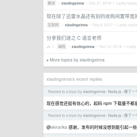
翻译
•
xiaolingxinna
•
Dec 27, 2016
• Lastly repli
现在除了迅雷水晶还有别的收购闲置带宽
互联网
•
xiaolingxinna
•
Feb 8, 2017
• Lastly repli
分享我们迷之 C 语言老师
1
编程
•
xiaolingxinna
•
Dec 12, 2018
• Lastly
More topics by xiaolingxinna
»
xiaolingxinna's recent replies
Replied to a topic by
xiaolingxinna
Node.js
做了一
›
›
现在感觉还挺有信心的，起码 npm 下载量不都
Replied to a topic by
xiaolingxinna
Node.js
做了一
›
›
@
akirarika
感谢，发布的时候没想到能引起一些