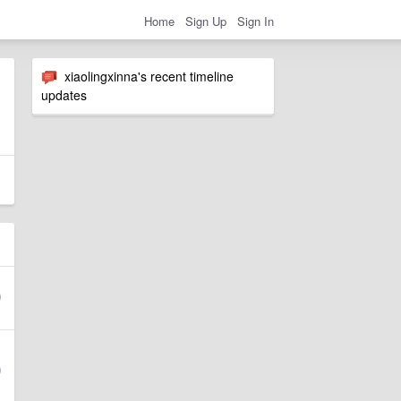
Home
Sign Up
Sign In
xiaolingxinna's recent timeline
updates