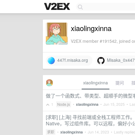
xiaolingxinna
V2EX member #191542, joined on
447f.misaka.org
Misaka_0x447
xiaolingxinna
提问
做了一个函数式、带类型、超顺手的微型事
1
Node.js
•
xiaolingxinna
•
Jun 15, 2025
• Las
[求职] [上海] 寻找前端或全栈工程师工作。
Native，写过组件库。可以远程，偏好
求职
•
xiaolingxinna
•
Jun 14, 2023
• Lastly replie