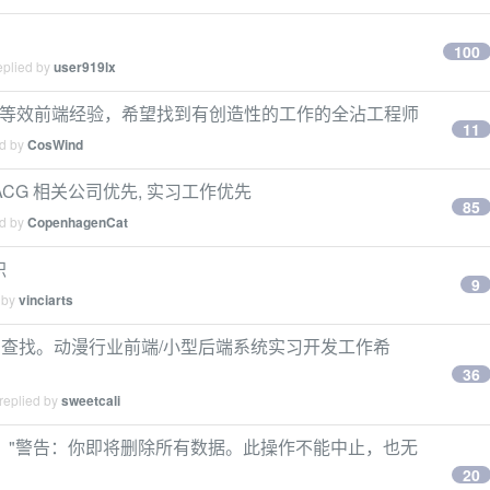
100
eplied by
user919lx
cript， 2 年等效前端经验，希望找到有创造性的工作的全沾工程师
11
ed by
CosWind
pt), ACG 相关公司优先, 实习工作优先
85
ed by
CopenhagenCat
职
9
 by
vinciarts
佣合同查找。动漫行业前端/小型后端系统实习开发工作希
36
replied by
sweetcali
："警告：你即将删除所有数据。此操作不能中止，也无
20