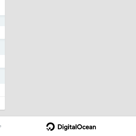
5
3
3
e