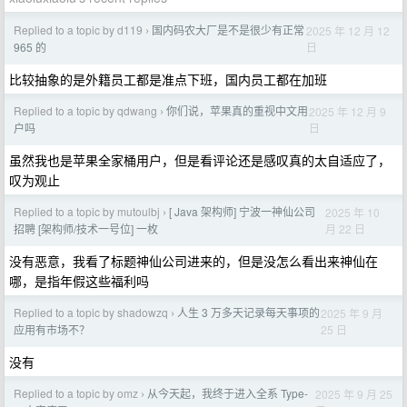
Replied to a topic by d119
国内码农大厂是不是很少有正常
2025 年 12 月 12
›
日
965 的
比较抽象的是外籍员工都是准点下班，国内员工都在加班
Replied to a topic by qdwang
你们说，苹果真的重视中文用
2025 年 12 月 9
›
日
户吗
虽然我也是苹果全家桶用户，但是看评论还是感叹真的太自适应了，
叹为观止
Replied to a topic by mutoulbj
[ Java 架构师] 宁波一神仙公司
2025 年 10
›
月 22 日
招聘 [架构师/技术一号位] 一枚
没有恶意，我看了标题神仙公司进来的，但是没怎么看出来神仙在
哪，是指年假这些福利吗
Replied to a topic by shadowzq
人生 3 万多天记录每天事项的
2025 年 9 月
›
25 日
应用有市场不？
没有
Replied to a topic by omz
从今天起，我终于进入全系 Type-
2025 年 9 月 25
›