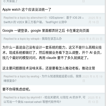
日
C 大家庭了
Apple watch 这个应该没法统一了
Replied to a topic by allenchen10
V2Explorer：基于 iOS 26 +
2025 年 9
›
月 16 日
SwiftUI 的 V2EX 第三方客户端， TestFlight 公测中
Google 一键登录，google 里面都弄好之后 卡在重定向页面
Replied to a topic by vdrapb
我现在该怎么办
2025 年 8 月 23 日
›
为什么一直说自己没有设计一套系统的能力，这又不是什么高精尖技
术，现成系统都做烂了，然后根据业务看下怎么调整，开个 AI 会员，
找几个最好的模型问问，再用 claude 要不了多久就搞定了。
这主要问题跟技术没啥关系，还是要看怎么推动老板，推动主管
Replied to a topic by seafog
为什么知道我姐追星以后，我情
2025 年 8 月 19
›
日
绪很复杂？
要不你得焦虑症呢。
Replied to a topic by skyrim61
给出关键词, 以现在 AI 的水平, 可
2025 年 8
›
月 13 日
以写出一个类似 navicat xshell 等替代软件吗?