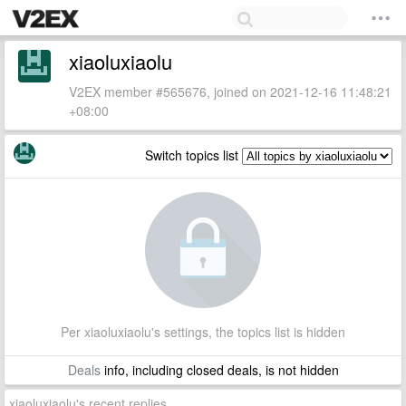
xiaoluxiaolu
V2EX member #565676, joined on 2021-12-16 11:48:21
+08:00
Switch topics list
Per xiaoluxiaolu's settings, the topics list is hidden
Deals
info, including closed deals, is not hidden
xiaoluxiaolu's recent replies