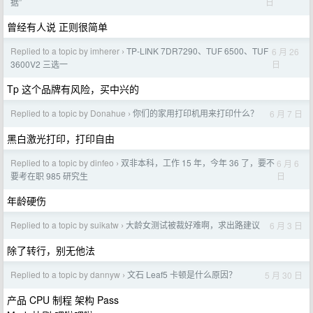
日
据”
曾经有人说 正则很简单
Replied to a topic by imherer
TP-LINK 7DR7290、TUF 6500、TUF
6 月 26
›
日
3600V2 三选一
Tp 这个品牌有风险，买中兴的
Replied to a topic by Donahue
你们的家用打印机用来打印什么？
6 月 7 日
›
黑白激光打印，打印自由
Replied to a topic by dinfeo
双非本科，工作 15 年，今年 36 了，要不
6 月 6
›
日
要考在职 985 研究生
年龄硬伤
Replied to a topic by suikatw
大龄女测试被裁好难啊，求出路建议
6 月 3 日
›
除了转行，别无他法
Replied to a topic by dannyw
文石 Leaf5 卡顿是什么原因？
5 月 30 日
›
产品 CPU 制程 架构 Pass