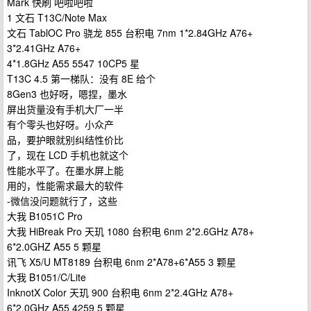
Mark 快刷 吧啦吧啦
1 文石 T13C/Note Max
文石 TablOC Pro 骁龙 855 台积电 7nm 1*2.84GHz A76+
3*2.41GHz A76+
4*1.8GHz A55 5547 10CP5 星
T13C 4.5 第一梯队：没有 8E 给个
8Gen3 也好呀，嗯捏，墨水
屏出货量没有手机大厂一半
有个零头也好呀。小众产
品，要护眼就别纠结性价比
了，现在 LCD 手机也就这个
性能水平了。在墨水屏上能
用的，性能需求最大的软件
-微信没问题就行了，这些
大我 B1051C Pro
大我 HiBreak Pro 天玑 1080 台积电 6nm 2*2.6GHz A78+
6*2.0GHZ A55 5 颗星
讯飞 X5/U MT8189 台积电 6nm 2*A78+6*A55 3 颗星
大我 B1051/C/Lite
InknotX Color 天玑 900 台积电 6nm 2*2.4GHz A78+
6*2.0GHz A55 4259 5 颗星