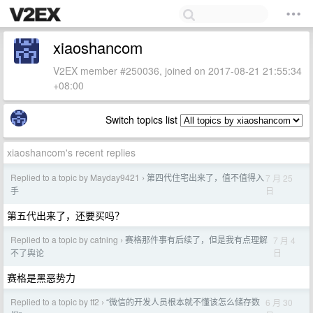
xiaoshancom
V2EX member #250036, joined on 2017-08-21 21:55:34
+08:00
Switch topics list
xiaoshancom's recent replies
Replied to a topic by Mayday9421
第四代住宅出来了，值不值得入
7 月 25
›
日
手
第五代出来了，还要买吗？
Replied to a topic by catning
赛格那件事有后续了，但是我有点理解
7 月 4
›
日
不了舆论
赛格是黑恶势力
Replied to a topic by tf2
“微信的开发人员根本就不懂该怎么储存数
6 月 30
›