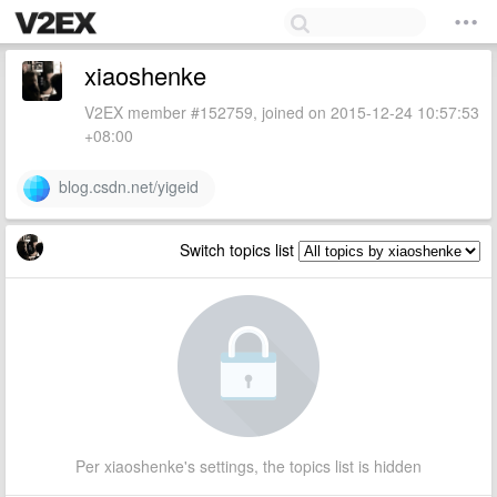
xiaoshenke
V2EX member #152759, joined on 2015-12-24 10:57:53
+08:00
blog.csdn.net/yigeid
Switch topics list
Per xiaoshenke's settings, the topics list is hidden