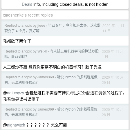
Deals
info, including closed deals, is not hidden
xiaoshenke's recent replies
Replied to a topic by jieee
毕业 5 年，今年加班太多，这次辞
2020 年 11 月
›
11 日
职耍了 4 个月，真好啊
我都歇了两年了
Replied to a topic by Weixk
有人试过用机器学习的算法炒股
2020 年 11 月
›
1 日
吗，收益如何？
人工都炒不赢 想靠你更整不明白的机器学习？脑子秀逗
Replied to a topic by James369
听说 Python 的多线程是假
2020 年 10 月
›
29 日
的，无法利用多核心？
@
no1xsyzy
合着起进程不需要有拷贝母进程分配进程资源的过程了。
我看你是读书读傻了
Replied to a topic by James369
听说 Python 的多线程是假
2020 年 10 月
›
28 日
的，无法利用多核心？
@
nightwitch
？？？？？？怎么可能