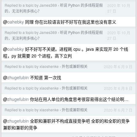
Replied to a topic by James369
听说 Python 的多线程是假
2020 年 10 月
›
27 日
的，无法利用多核心？
@
oahebky
同理 你在比较语言好不好写在我这里也没有意义
Replied to a topic by James369
听说 Python 的多线程是假
2020 年 10 月
›
27 日
的，无法利用多核心？
@
oahebky
好不好写不关键。进程耗 cpu 。java 来实现开 20 个线
程，py 就需要 20 个进程，高下立判
Replied to a topic by xiaoshenke
外包或兼职相关
2020 年 6 月 9 日
›
@
zhugefubin
不知道 第一次找
Replied to a topic by xiaoshenke
外包或兼职相关
2020 年 6 月 8 日
›
@
zhugefubin
你站在用人单位的角度思考很容易得出这个结论啊…
Replied to a topic by xiaoshenke
外包或兼职相关
2020 年 6 月 7 日
›
@
zhugefubin
全职和兼职并不构成直接竞争吧 全职的和全职的竞争
兼职和兼职的竞争