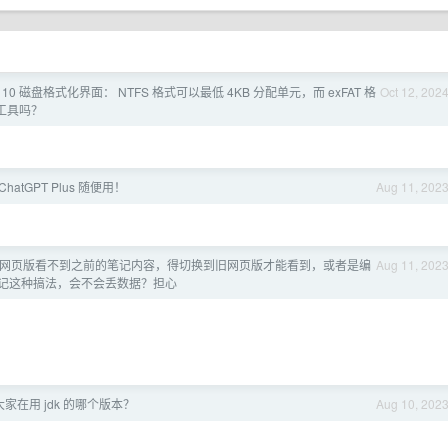
n 10 磁盘格式化界面： NTFS 格式可以最低 4KB 分配单元，而 exFAT 格
Oct 12, 202
么工具吗？
hatGPT Plus 随便用！
Aug 11, 202
网页版看不到之前的笔记内容，得切换到旧网页版才能看到，或者是编
Aug 11, 202
记这种搞法，会不会丢数据？担心
大家在用 jdk 的哪个版本？
Aug 10, 202