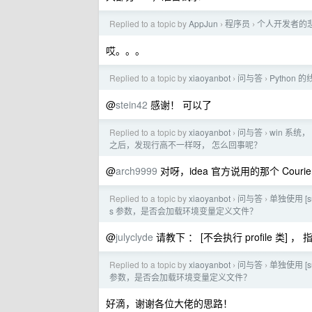
Replied to a topic by
AppJun
程序员
个人开发者的
›
›
哎。。。
Replied to a topic by
xiaoyanbot
问与答
Python
›
›
@
stein42
感谢！ 可以了
Replied to a topic by
xiaoyanbot
问与答
win 系统，
›
›
之后，发现行高不一样呀， 怎么回事呢？
@
arch9999
对呀，idea 官方说用的那个 Courier
Replied to a topic by
xiaoyanbot
问与答
单独使用 [s
›
›
s 参数，是否会加载环境变量定义文件？
@
julyclyde
请教下 ： [不会执行 profile 类] ， 指
Replied to a topic by
xiaoyanbot
问与答
单独使用 [s
›
›
参数，是否会加载环境变量定义文件？
好滴，谢谢各位大佬的思路！