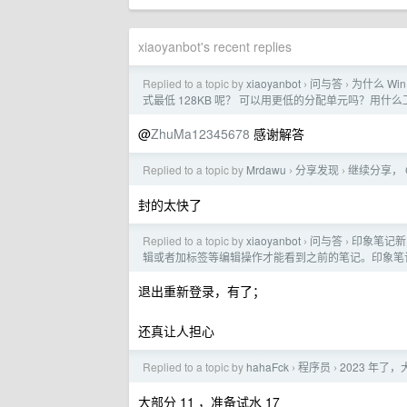
xiaoyanbot's recent replies
Replied to a topic by
xiaoyanbot
问与答
为什么 Wi
›
›
式最低 128KB 呢？ 可以用更低的分配单元吗？用什
@
ZhuMa12345678
感谢解答
Replied to a topic by
Mrdawu
分享发现
继续分享， C
›
›
封的太快了
Replied to a topic by
xiaoyanbot
问与答
印象笔记新
›
›
辑或者加标签等编辑操作才能看到之前的笔记。印象笔
退出重新登录，有了；
还真让人担心
Replied to a topic by
hahaFck
程序员
2023 年了，
›
›
大部分 11 ，准备试水 17