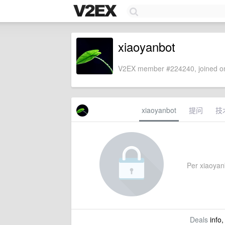
xiaoyanbot
V2EX member #224240, joined on
xiaoyanbot
提问
技
Per xiaoyanb
Deals
info,