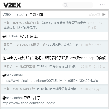
V2EX
xiaqi
全部回复
回复总数
194
›
›
回复了 0xff0x77 创建的主题
辞职了，现在我觉得我需要思考我
2018 年 12
›
月 4 日
应该想要什么样的生活了。
@
jetbillwin
灰常有道理。
回复了 1134506391 创建的主题
go 怎么样，会成为主流
2018 年 12 月 4
›
日
吗
在 web 方向会成为主流吧。起码吞掉了好多 java,Python,php 的份额
回复了 xiaqi 创建的主题
2018 年 12 月编程语言排行榜
2018 年 12 月 3 日
›
@
panxianhai
https://ww1.sinaimg.cn/large/007iUjdily1fxtx05j9knj30k00zkwiq
回复了 xiaqi 创建的主题
2018 年 12 月编程语言排行榜
2018 年 12 月 3 日
›
@
panxianhai
已经出来了
https://www.tiobe.com/tiobe-index/