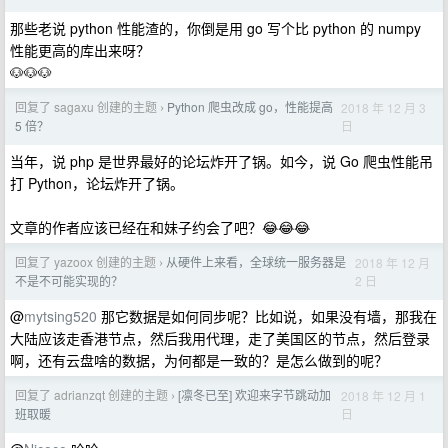
那些老说 python 性能渣的，你倒是用 go 写个比 python 的 numpy
性能更高的库出来呀？
🐶🐶🐶
回复了 sagaxu 创建的主题
Python 爬虫改成 go，性能提高
2018 年 12 月 3
›
日
5 倍？
当年，说 php 是世界最好的论坛炸开了锅。如今，说 Go 爬虫性能吊
打 Python，论坛炸开了锅。
文章的作者应该已经在和妹子约会了吧？😂😂😂
回复了 yazoox 创建的主题
从硬件上来看，全球统一服务器是
2018 年 12 月
›
2 日
不是不可能实现的？
@
mytsing520
那它数据是如何同步呢？比如说，如果没有墙，那我在
大陆应该走香港节点，然后我用代理，走了美国区的节点，然后登录
啊，还有云盘啥的数据，为何都是一致的？是怎么做到的呢？
回复了 adrianzqt 创建的主题
[凛冬已至] 欢迎来字节跳动加
2018 年 12 月 1
›
日
班取暖