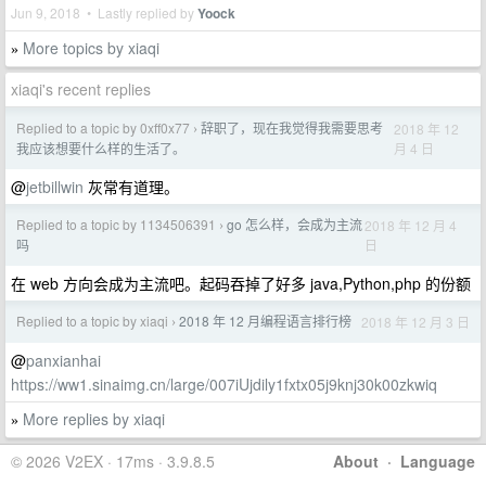
Jun 9, 2018 • Lastly replied by
Yoock
More topics by xiaqi
»
xiaqi's recent replies
Replied to a topic by 0xff0x77
辞职了，现在我觉得我需要思考
2018 年 12
›
月 4 日
我应该想要什么样的生活了。
@
jetbillwin
灰常有道理。
Replied to a topic by 1134506391
go 怎么样，会成为主流
2018 年 12 月 4
›
日
吗
在 web 方向会成为主流吧。起码吞掉了好多 java,Python,php 的份额
Replied to a topic by xiaqi
2018 年 12 月编程语言排行榜
2018 年 12 月 3 日
›
@
panxianhai
https://ww1.sinaimg.cn/large/007iUjdily1fxtx05j9knj30k00zkwiq
More replies by xiaqi
»
© 2026 V2EX · 17ms · 3.9.8.5
About
·
Language