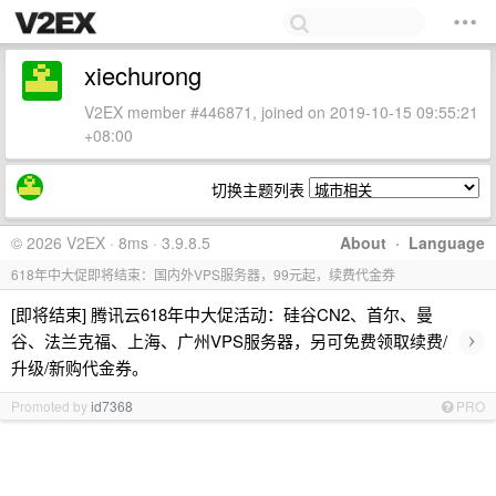
xiechurong
V2EX member #446871, joined on 2019-10-15 09:55:21
+08:00
切换主题列表
© 2026 V2EX · 8ms · 3.9.8.5
About
·
Language
618年中大促即将结束：国内外VPS服务器，99元起，续费代金券
[即将结束] 腾讯云618年中大促活动：硅谷CN2、首尔、曼
›
谷、法兰克福、上海、广州VPS服务器，另可免费领取续费/
升级/新购代金券。
Promoted by
id7368
PRO