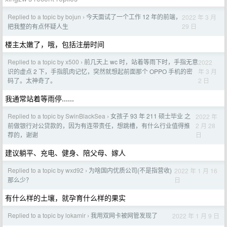
Replied to a topic by bojun
今天面试了一个工作 12 年的前端，
2022 年 3 月
›
29 日
把我整的有点怀疑人生
楼主太嫩了，哦，包括注册时间
Replied to a topic by x500
前几天上 wc 时，站着等雨下时，手指无意
2022
›
年 3 月
识的虚点 2 下，手指肌肉记忆，突然就想起前面那个 OPPO 手机的密
2 日
码了。太神奇了。
我通常站着等雨停......
Replied to a topic by SwinBlackSea
女孩子 93 年 211 硕士毕业 之
2022 年
›
2 月 28
前做银行对公贷款的，因为有连带责任，想跳槽，有什么行业值得推
日
荐的，谢谢
建议躺平、充电、健身、陪父母、嫁人
Replied to a topic by wxd92
为啥国内优质公司(不是指营收)
2022 年 1 月 16
›
日
那么少？
有什么样的土壤，就孕育什么样的果实
Replied to a topic by lokamir
我用双网卡被网管发现了
2022 年 1 月 9 日
›