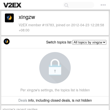
xingzw
V2EX member #19783, joined on 2012-04-23 12:28:58
+08:00
Switch topics list
Per xingzw's settings, the topics list is hidden
Deals
info, including closed deals, is not hidden
xingzw's recent replies