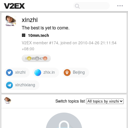
xinzhi
The best is yet to come.
🏢
10mm.tech
V2EX member #174, joined on 2010-04-26 21:11:54
+08:00
1
95
47
xinzhi
zhix.in
Beijing
xinzhixiang
Switch topics list