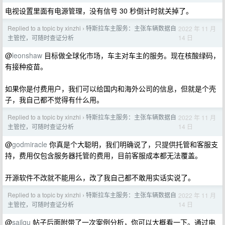
电视设置里面有电源管理，没有信号 30 秒倒计时就关掉了。
Replied to a topic by xinzhi
特斯拉车主服务：主张车辆数据自
2022 年 11 月
›
14 日
主管控，可随时查证分析
@
leonshaw
目标做全球化市场，车主对车主的服务。现在核酸绿码，
有接种疫苗。
如果你是付费用户，我们可以给国内和海外公司的信息，但就是个壳
子，我自己都不觉得有什么用。
Replied to a topic by xinzhi
特斯拉车主服务：主张车辆数据自
2022 年 11 月
›
14 日
主管控，可随时查证分析
@
godmiracle
你真是个大聪明，我们明确说了，只提供托管和客服支
持，费用仅包含服务器托管的费用，目前客服成本都无法覆盖。
开源软件不改就不能用么，改了我自己都不敢用实话实说了。
Replied to a topic by xinzhi
特斯拉车主服务：主张车辆数据自
2022 年 11 月
›
14 日
主管控，可随时查证分析
@
sailgu
帖子后面附带了一次案例分析，你可以大概看一下。通过电