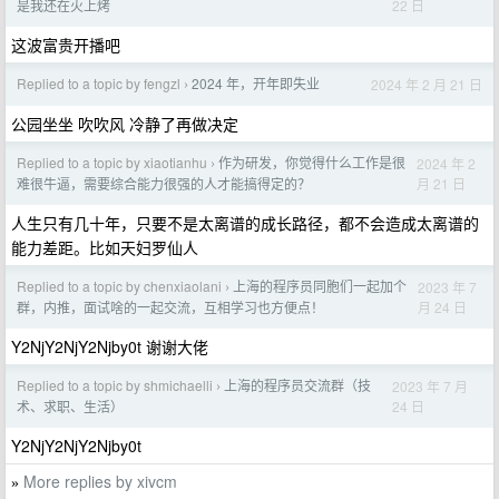
22 日
是我还在火上烤
这波富贵开播吧
Replied to a topic by fengzl
2024 年，开年即失业
2024 年 2 月 21 日
›
公园坐坐 吹吹风 冷静了再做决定
Replied to a topic by xiaotianhu
作为研发，你觉得什么工作是很
2024 年 2
›
月 21 日
难很牛逼，需要综合能力很强的人才能搞得定的？
人生只有几十年，只要不是太离谱的成长路径，都不会造成太离谱的
能力差距。比如天妇罗仙人
Replied to a topic by chenxiaolani
上海的程序员同胞们一起加个
2023 年 7
›
月 24 日
群，内推，面试啥的一起交流，互相学习也方便点！
Y2NjY2NjY2Njby0t 谢谢大佬
Replied to a topic by shmichaelli
上海的程序员交流群（技
2023 年 7 月
›
24 日
术、求职、生活）
Y2NjY2NjY2Njby0t
More replies by xivcm
»