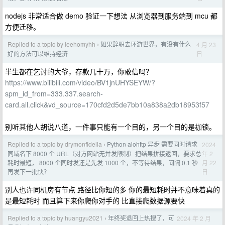
nodejs 非常适合做 demo 验证一下想法 从浏览器到服务端到 mcu 都
方便迁移。
Replied to a topic by leehomyhh
如果辞职去环游世界，有没有什么
4 月 23
›
日
好的方法可以维持经济
半生都在乞讨的大爷，存款几十万，你敢信吗？
https://www.bilibili.com/video/BV1jnUHYSEYW/?
spm_id_from=333.337.search-
card.all.click&vd_source=170cfd2d5de7bb10a838a2db18953f57
别听其他人胡说八道，一件事只能有一个目的，另一个目的是枷锁。
Replied to a topic by drymonfidelia
Python aiohttp 异步 需要同时请求
2024
›
年 2
同域名下 8000 个 URL（对方网站无并发限制）把结果拼接返回，要求总
月 22
耗时最短， 8000 个同时发还是先发 1000 个，不等待结果，间隔 0.1 秒
日
再发下一批快？
别人也许同机房有节点 路径比你短的多 你的最短耗时并不意味着真的
是最短耗时 而且算下来你爬你对手的 比直接爬数据源要快
Replied to a topic by huangyu2021
年终奖退回上热搜了，可
2024 年 2 月
›