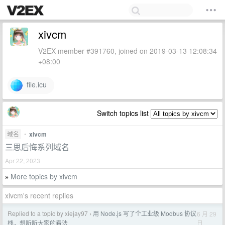
xivcm
V2EX member #391760, joined on 2019-03-13 12:08:34
+08:00
file.icu
Switch topics list
域名
•
xivcm
三思后悔系列域名
Apr 22, 2023
More topics by xivcm
»
xivcm's recent replies
Replied to a topic by xiejay97
用 Node.js 写了个工业级 Modbus 协议
6 月 29
›
日
栈，想听听大家的看法