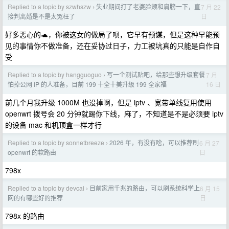
Replied to a topic by szwhszw
失业期间打了老婆脸颊和肩膀一下，直
7 月 22
›
日
接判离婚是不是太冤枉了
好多恶心的🐢，你被这女的做局了呗，它早有预谋，但是这种早能预
见的事情你不做准备，还在妥协过日子，力工被坑真的只能是自作自
受
Replied to a topic by hangguoguo
写一个测试贴吧，给那些想升级套餐
7 月
›
16 日
怕掉公网 IP 的人准备，目前 199 十全十美升级 199 全家福
前几个月我升级 1000M 也没掉啊，但是 iptv 、宽带单线复用使用
openwrt 拨号会 20 分钟就踢你下线，麻了，不知道是不是必须要 iptv
的设备 mac 和机顶盒一样才行
Replied to a topic by sonnetbreeze
2026 年，有没有啥，可以推荐刷
6 月 27
›
日
openwrt 的软路由
798x
Replied to a topic by devcai
目前家用千兆的路由，可以刷系统科学上
6 月 15
›
日
网的有哪些好的推荐
798x 的路由