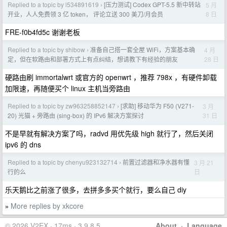
Replied to a topic by l534891619
[压力测试] Codex GPT-5.5 新中转站
5 月
›
8 日
开业，人人免费领 3 亿 token， 评论立送 300 美刀/月会员
FRE-f0b4fd5c 谢谢老板
Replied to a topic by shibow
准备自己搭一套全屋 WiFi，方案基本确
4 月
›
28 日
定，但在软路由和部署方式上有点纠结，想请教下有经验的朋友
硬路由刷 immortalwrt 或官方的 openwrt ，推荐 798x ，有硬件卸载
加限速，再随便买个 linux 主机当旁路由
Replied to a topic by zw963258852147
[求助] 移动华为 F50 (V271-
3 月
›
31 日
20) 光猫 + 旁路由 (sing-box) 的 IPv6 解决方案探讨
不是早就有解决方案了吗，radvd 用优先级 high 就行了，然后关闭
ipv6 的 dns
Replied to a topic by chenyu923132714
前置过滤器和净水器有懂
3 月 21
›
日
行的么
乐天鹅比之前涨了很多，去拼多多买个就行，要么自己 diy
More replies by xkcore
»
© 2026 V2EX · 17ms · 3.9.8.5
About
·
Language