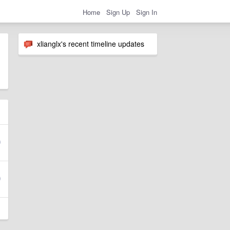
Home
Sign Up
Sign In
xlianglx's recent timeline updates