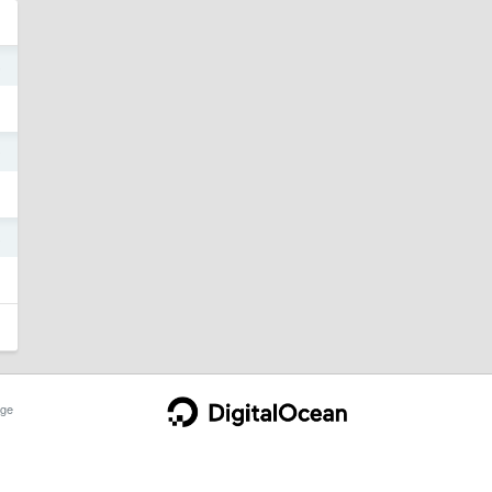
5
9
8
ge