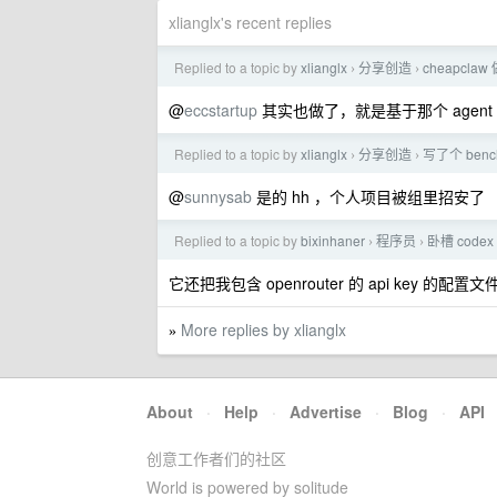
xlianglx's recent replies
Replied to a topic by
xlianglx
分享创造
cheapclaw
›
›
@
eccstartup
其实也做了，就是基于那个 agent 的
Replied to a topic by
xlianglx
分享创造
写了个 be
›
›
@
sunnysab
是的 hh ，个人项目被组里招安了
Replied to a topic by
bixinhaner
程序员
卧槽 codex
›
›
它还把我包含 openrouter 的 api key 的
More replies by xlianglx
»
About
·
Help
·
Advertise
·
Blog
·
API
创意工作者们的社区
World is powered by solitude