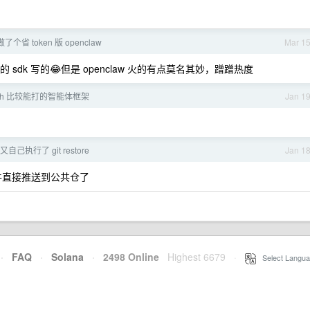
 做了个省 token 版 openclaw
Mar 1
 sdk 写的😂但是 openclaw 火的有点莫名其妙，蹭蹭热度
nch 比较能打的智能体框架
Jan 1
 又自己执行了 git restore
Jan 1
配置文件直接推送到公共仓了
·
FAQ
·
Solana
·
2498 Online
Highest 6679
·
Select Langua