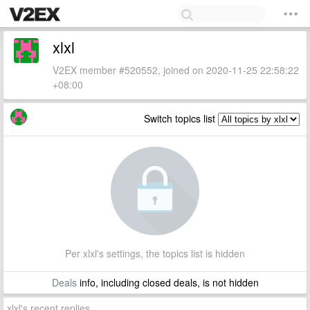
xlxl
V2EX member #520552, joined on 2020-11-25 22:58:22
+08:00
Switch topics list
Per xlxl's settings, the topics list is hidden
Deals
info, including closed deals, is not hidden
xlxl's recent replies