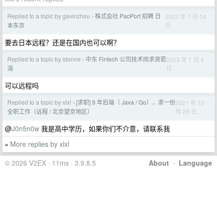
Replied to a topic by gavinzhou
株式会社 PacPort 招聘 日
2023 年 1 月 14
›
日
本东京
要去日本远程？还是在国内也可以啊？
Replied to a topic by ldonne
中东 Fintech 公司技术岗求贤若
2023 年 1 月 4
›
日
渴
可以远程吗
Replied to a topic by xlxl
[求职] 9 年后端（ Java / Go），求一份
2021 年 10
›
月 28 日
全职工作（远程 / 北京望京地区）
@
J0n5n0w
我是高中学历，如果你们不介意，请联系我
More replies by xlxl
»
© 2026 V2EX · 11ms · 3.9.8.5
About
·
Language