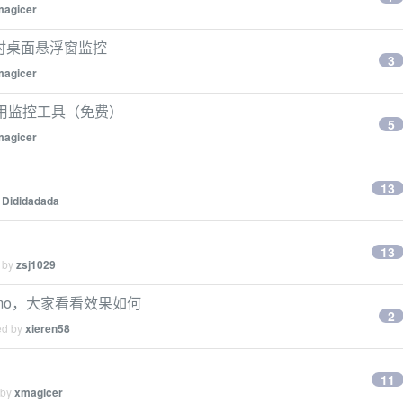
magicer
dex 实时桌面悬浮窗监控
3
magicer
用量与费用监控工具（免费）
5
magicer
13
y
Dididadada
13
d by
zsj1029
 demo，大家看看效果如何
2
ed by
xieren58
11
 by
xmagicer