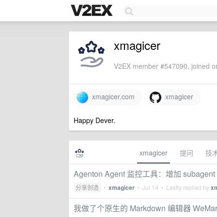
xmagicer
V2EX member #547090, joined on
xmagicer.com
xmagicer
Happy Dever.
xmagicer
提问
技
Agenton Agent 监控工具：增加 subagen
分享创造
•
xmagicer
•
Jul 14
• Lastly replied by
x
我做了个原生的 Markdown 编辑器 WeMa