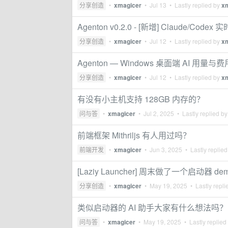
分享创造
•
xmagicer
•
Jul 13
• Lastly replied by
x
Agenton v0.2.0 - [新增] Claude/Co
分享创造
•
xmagicer
•
Jul 12
• Lastly replied by
x
Agenton — Windows 桌面端 AI 
分享创造
•
xmagicer
•
Jul 12
• Lastly replied by
x
有没有小主机支持 128GB 内存的？
问与答
•
xmagicer
•
Jul 2, 2025
• Lastly replied b
前端框架 Mithriljs 有人用过吗？
前端开发
•
xmagicer
•
Jun 3, 2025
• Lastly replie
[Laziy Launcher] 周末做了一个启动器
分享创造
•
xmagicer
•
May 19, 2025
• Lastly repli
类似启动器的 AI 助手大家有什么想法吗？
问与答
•
xmagicer
•
May 19, 2025
• Lastly replied