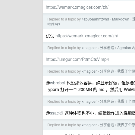
https://wemark.xmagicer.com/zh/
Replied to a topic by
4zp8oaahntzvhd
Markdown
速
›
›
推荐吗?
试试
https://wemark.xmagicer.com/zh/
Replied to a topic by
xmagicer
分享创造
Agenton
›
›
https://i.imgur.com/P2mCtsV.mp4
Replied to a topic by
xmagicer
分享创造
我做了个原生
›
›
@
wbrobot
也没那么容易，纯显示好做，但是要支
Typora 打开一个 200MB 的 md ，然后用 
Replied to a topic by
xmagicer
分享创造
我做了个原生
›
›
@
ssack9
这种体积也不小，编辑操作进入性能
Replied to a topic by
xmagicer
分享创造
我做了个原生
›
›