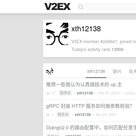
xth12138
V2EX member #249667, joined on
Today's activity rank
13906
xth12138
提问
技
推荐一些我认为认真搞技术的 up 主
57
程序员
•
xth12138
•
Feb 25, 2025
• Lastly 
gRPC 封装 HTTP 服务如何做参数校验？
1
程序员
•
xth12138
•
Apr 24, 2021
Django2.0 的路由配置中，如何匹配任意
Python
•
•
May 14, 2018
• Lastly replied