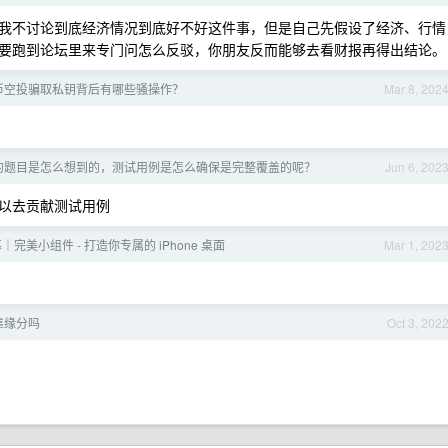
吗，我不讨论到底经济情况到底好不好这件事，但是自己先假设了经济、行情
要跑到论坛里来专门问怎么反驳，你朋友反而能够去看财报再得出结论。
币空投骗取私钥背后有哪些骚操作？
Mar 8, 202
de 上的题目是怎么想到的，测试用例是怎么确保是完整覆盖的呢？
Jun 6, 202
以去贡献测试用例
募｜完美小组件 - 打造你专属的 iPhone 桌面
Mar 1, 202
靠缘分吗
Oct 3, 202