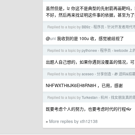
虽然但是，lz 你这不是典型的先射箭再画靶
不好，然后再来找证明这件事的依据，甚至为了
Replied to a topic by
BB9z
程序员
针对开发者用代
›
›
@
uni
我收到的是 100u 收，感觉被歧视了
Replied to a topic by
pythonee
程序员
leetco
›
›
出题人自己想的，如果你遇到没覆盖的情况，可
Replied to a topic by
aceseo
分享创造
🎁 送码&招
›
›
NHFWXTH8JK6EH8RN8H ，已用，感谢
Replied to a topic by
Turkestan
杭州
找女朋友真的
›
›
既要考虑个人的努力，也要考虑时代的行程👓
More replies by xth12138
»