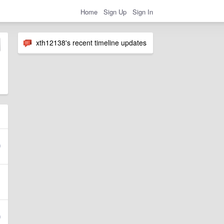
Home
Sign Up
Sign In
xth12138's recent timeline updates