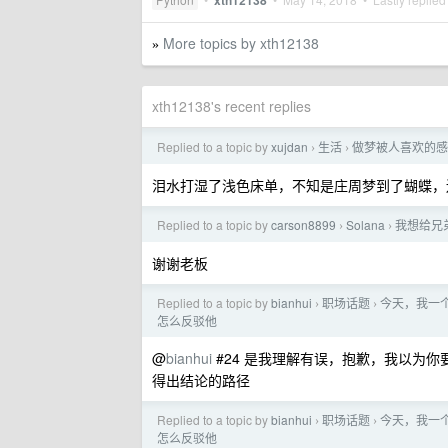
xth12138
More topics by xth12138
»
xth12138's recent replies
Replied to a topic by
xujdan
生活
做梦被人喜欢的感
›
›
泪水打湿了浅色床单，不知是庄周梦到了蝴蝶，
Replied to a topic by
carson8899
Solana
我想给兄
›
›
谢谢老板
Replied to a topic by
bianhui
职场话题
今天，我一个
›
›
怎么反驳他
@
bianhui
#24 是我理解有误，抱歉，我以为
得出结论的路径
Replied to a topic by
bianhui
职场话题
今天，我一个
›
›
怎么反驳他