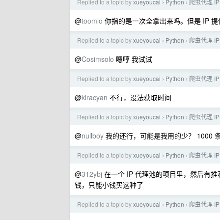
Replied to a topic by
xueyoucai
Python
爬虫代理 I
›
›
@
toomlo
你指的是一次全拿出来吗。但是 IP 
Replied to a topic by
xueyoucai
Python
爬虫代理 I
›
›
@
Cosimsolo
嗯哼 我试试
Replied to a topic by
xueyoucai
Python
爬虫代理 I
›
›
@
kiracyan
不行，没法获取时间
Replied to a topic by
xueyoucai
Python
爬虫代理 I
›
›
@
nullboy
我的还行，可能是我用的少？ 1000 条
Replied to a topic by
xueyoucai
Python
爬虫代理 I
›
›
@
312ybj
在一个 IP 代理池的项目里，然后有推荐
钱，只能小钱买这种了
Replied to a topic by
xueyoucai
Python
爬虫代理 I
›
›