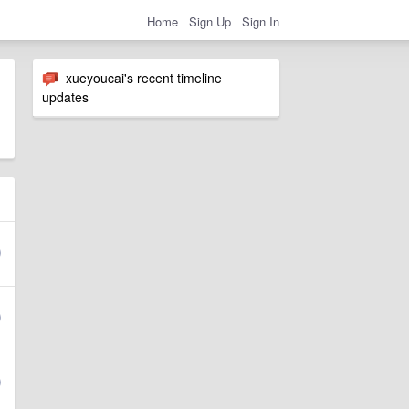
Home
Sign Up
Sign In
xueyoucai's recent timeline
updates