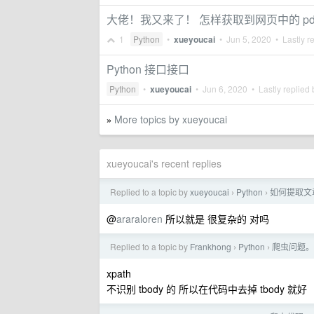
大佬！我又来了！ 怎样获取到网页中的 pd
1
Python
•
xueyoucai
•
Jun 5, 2020
• Lastly r
Python 接口接口
Python
•
xueyoucai
•
Jun 6, 2020
• Lastly replied
More topics by xueyoucai
»
xueyoucai's recent replies
Replied to a topic by
xueyoucai
Python
如何提取文
›
›
@
araraloren
所以就是 很复杂的 对吗
Replied to a topic by
Frankhong
Python
爬虫问题。使
›
›
xpath
不识别 tbody 的 所以在代码中去掉 tbody 就好