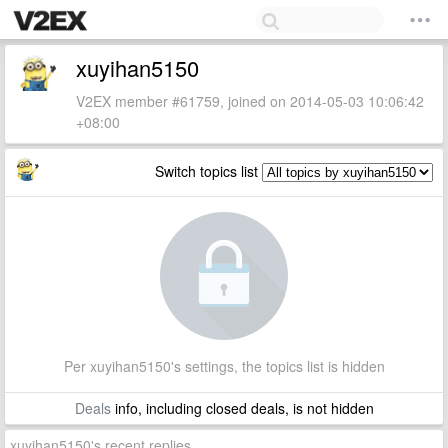
xuyihan5150
V2EX member #61759, joined on 2014-05-03 10:06:42
+08:00
Switch topics list
Per xuyihan5150's settings, the topics list is hidden
Deals
info, including closed deals, is not hidden
xuyihan5150's recent replies