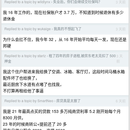
Replied to a topic by wildlynx
失业后，你们会继续交社保吗？
3 天前
›
我 16 年工作的，现在社保账户才 3.7 万，不知道到时候退休有多少
退休金
Replied to a topic by wukaige
我真的不想起飞了
3 天前
›
为什么会扛不住，我今年 32 ，从 16 年开始平均每天一发，现在还是
邦硬
Replied to a topic by starlz
租了四年的房子退租,被房东老太克扣了 500
3 天
›
前
押金
我这个住户帮进来我给换了空调、冰箱、客厅灯，这段时间马桶水箱
配件坏了也给换了，
最近厨房下水道有点堵了也找我，
不打算再租给他了事逼
Replied to a topic by SmartNeo
房贷真是太狠了
6 天前
›
我是 21 年最高点买的贷款 153 多万纯商贷利率 5.2 刚开始每个月
8300 月供，
23 年的时候商转公+提前还了 20 多