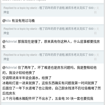
Replied to a topic by starlz
租了四年的房子退租,被房东老太克扣了 500
2 天
›
前
押金
@
kita
有没有用过马桶
Replied to a topic by starlz
租了四年的房子退租,被房东老太克扣了 500
3 天
›
前
押金
@
Admrial
那我现在是懂了，原来真有你这种人，什么屁事都要找房
东
Replied to a topic by starlz
租了四年的房子退租,被房东老太克扣了 500
3 天
›
前
押金
@
Admrial
住了两年了，坏了难道也是房东问题吗，我是整租给他
的，我没计较给他换了
空调帮进来半年说会漏水，给换了
冰箱和灯是一进来就换了，这些东西确实有问题我第一时间就换了
后面住了一年下水道堵了也让我修，自己厨余残渣不扔垃圾桶堵了然
后找房东
上个月马桶水箱配件坏了不出水了，五金电 30 块一套也要找我