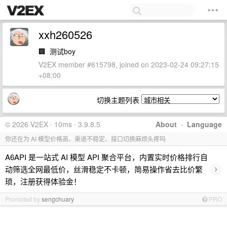
xxh260526
🏢
测试boy
V2EX member #615798, joined on 2023-02-24 09:27:15
+08:00
切换主题列表
© 2026 V2EX · 10ms · 3.9.8.5
About
·
Language
你还在为 AI 模型价格高、渠道不稳定、接口切换麻烦头疼吗
A6API 是一站式 AI 模型 API 聚合平台，内置实时价格排行自
›
动筛选全网最低价，丝滑稳定不卡顿，简易操作省去比价繁
琐，注册获得体验金！
Promoted by
sengchuary
PRO