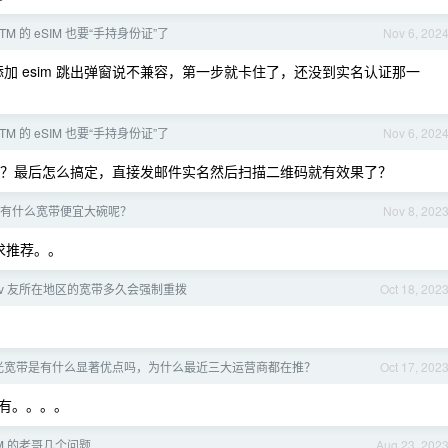
M 的 eSIM 也要“手持身份证”了
Nov 6, 202
 ，添加 esim 跳出弹窗说不兼容，第一步就卡住了，还没到实名认证那一
M 的 eSIM 也要“手持身份证”了
Nov 6, 202
？最后怎么搞定，直接发邮件实名然后扫描二维码就有效果了？
有什么宽带便宜大碗呢？
Nov 8, 202
？求推荐。。
 v 友所在地区的宽带多久会强制重拨
Oct 18, 202
 全光宽带是有什么显著优点吗，为什么最近三大运营商都在推？
Oct 17, 202
有。。。。
M 的老哥几个问题
Aug 23, 202