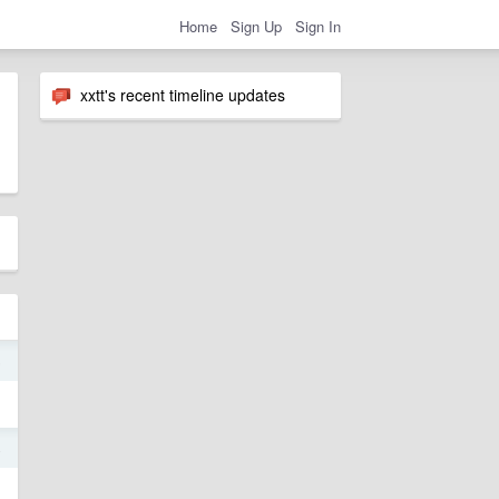
Home
Sign Up
Sign In
xxtt's recent timeline updates
5
4