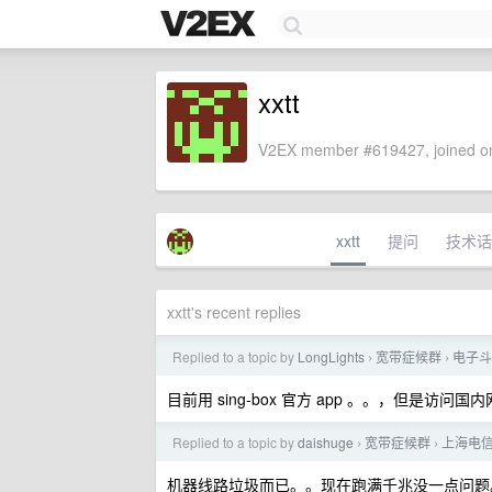
xxtt
V2EX member #619427, joined on
xxtt
提问
技术话
xxtt's recent replies
Replied to a topic by
LongLights
宽带症候群
电子斗蛐
›
›
目前用 sing-box 官方 app 。。，但
Replied to a topic by
daishuge
宽带症候群
上海电
›
›
机器线路垃圾而已。。现在跑满千兆没一点问题