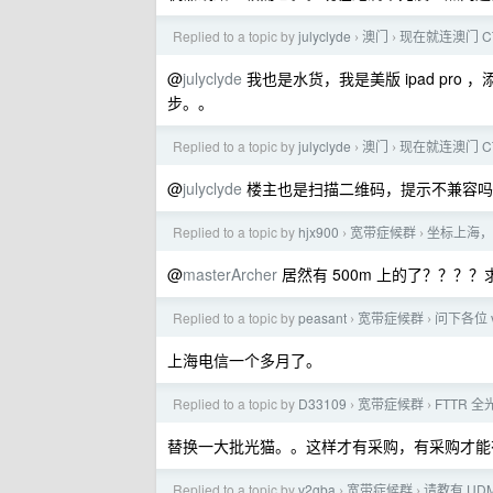
Replied to a topic by
julyclyde
澳门
现在就连澳门 CT
›
›
@
julyclyde
我也是水货，我是美版 ipad pro
步。。
Replied to a topic by
julyclyde
澳门
现在就连澳门 CT
›
›
@
julyclyde
楼主也是扫描二维码，提示不兼容吗
Replied to a topic by
hjx900
宽带症候群
坐标上海，
›
›
@
masterArcher
居然有 500m 上的了？？？
Replied to a topic by
peasant
宽带症候群
问下各位
›
›
上海电信一个多月了。
Replied to a topic by
D33109
宽带症候群
FTTR
›
›
替换一大批光猫。。这样才有采购，有采购才能
Replied to a topic by
v2gba
宽带症候群
请教有 UD
›
›