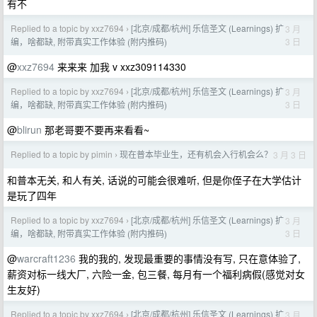
有不
Replied to a topic by xxz7694
[北京/成都/杭州] 乐信圣文 (Learnings) 扩
3 月
›
3 日
编，啥都缺, 附带真实工作体验 (附内推码)
@
xxz7694
来来来 加我 v xxz309114330
Replied to a topic by xxz7694
[北京/成都/杭州] 乐信圣文 (Learnings) 扩
3 月
›
3 日
编，啥都缺, 附带真实工作体验 (附内推码)
@
blirun
那老哥要不要再来看看~
Replied to a topic by pimin
现在普本毕业生，还有机会入行机会么？
3 月 3 日
›
和普本无关, 和人有关, 话说的可能会很难听, 但是你侄子在大学估计
是玩了四年
Replied to a topic by xxz7694
[北京/成都/杭州] 乐信圣文 (Learnings) 扩
3 月
›
3 日
编，啥都缺, 附带真实工作体验 (附内推码)
@
warcraft1236
我的我的, 发现最重要的事情没有写, 只在意体验了,
薪资对标一线大厂, 六险一金, 包三餐, 每月有一个福利病假(感觉对女
生友好)
Replied to a topic by xxz7694
[北京/成都/杭州] 乐信圣文 (Learnings) 扩
3 月
›