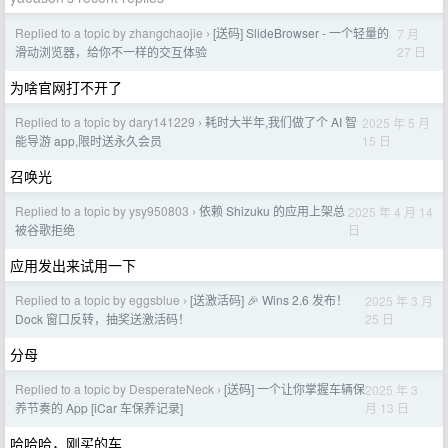
Replied to a topic by zhangchaojie
[送码] SlideBrowser - 一个轻量的
7 月
›
27 日
滑动浏览器，给你不一样的交互体验
为啥官网打不开了
Replied to a topic by dary141229
耗时大半年,我们做了个 AI 智
2025 年 5 月
›
15 日
能导游 app,限时送永久会员
召唤光
Replied to a topic by ysy950803
依赖 Shizuku 的应用上架总
2025 年 4 月 14
›
日
被谷歌拒绝
应用发出来试用一下
Replied to a topic by eggsblue
[送激活码] 🎉 Wins 2.6 发布！
2025 年 3 月
›
25 日
Dock 窗口反转，抽奖送激活码！
分母
Replied to a topic by DesperateNeck
[送码] 一个让你掌握车辆保
2025 年 3
›
月 13 日
养节奏的 App [iCar 车保养记录]
哈哈哈，刚买的车