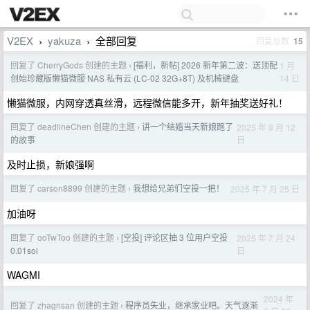
V2EX
yakuza
全部回复
回复总数
15
›
›
回复了 CherryGods 创建的主题
[福利，新帖] 2026 新年第二波：送顶配
1 月
›
14 日
创始珍藏版懒猫微服 NAS 私有云 (LC-02 32G+8T) 及机械键盘
懒猫微服，内网穿透真丝滑，远程微信能多开，新年抽奖送好礼！
回复了 deadlineChen 创建的主题
讲一个结婚当天新娘跑了
2025 年 9 月 12
›
日
的故事
及时止损，新娘强啊
回复了 carson8899 创建的主题
我想给兄弟们空投一把！
2025 年 7 月 25 日
›
加油呀
回复了 ooTwToo 创建的主题
[空投] 评论区抽 3 位用户空投
2025 年 7 月 24
›
日
0.01sol
WAGMI
2024 年
回复了 zhagnsan 创建的主题
程序员失业，继承家业吧。天气逐渐
›