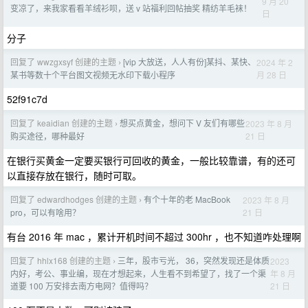
9 月 20
变凉了，来我家看看羊绒衫呗，送 v 站福利回帖抽奖 精纺羊毛袜！
日
分子
回复了 wwzgxsyf 创建的主题
[vip 大放送，人人有份]某抖、某快、
2024 年 2
›
月 28 日
某书等数十个平台图文视频无水印下载小程序
52f91c7d
回复了 keaidian 创建的主题
想买点黄金，想问下 V 友们有哪些
2023 年 8 月
›
21 日
购买途径，哪种最好
在银行买黄金一定要买银行可回收的黄金，一般比较靠谱，有的还可
以直接存放在银行，随时可取。
回复了 edwardhodges 创建的主题
有个十年的老 MacBook
2023 年 8 月
›
21 日
pro，可以有啥用？
有台 2016 年 mac ，累计开机时间不超过 300hr ，也不知道咋处理啊
回复了 hhlx168 创建的主题
三年，股市亏光， 36，突然发现还是体质
2023
›
年 8 月
内好，考公、事业编，现在才想起来，人生看不到希望了，找了一个渠
21 日
道要 100 万安排去南方电网？值得吗？