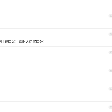
3
3
得我是目瞪口呆！感谢大佬赏口饭！
3
3
3
3