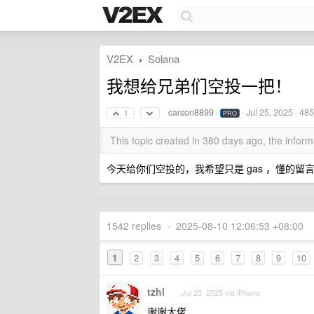
V2EX
Solana
›
我想给兄弟们空投一把！
carson8899
·
·
Jul 25, 2025
· 485
1
PRO
This topic created in 380 days ago, the info
今天给你们空投的，我希望只是 gas ，懂的留
1542 replies
•
2025-08-10 12:06:53 +08:00
1
2
3
4
5
6
7
8
9
10
tzhl
Jul 25, 2025 via iPhone
谢谢大佬