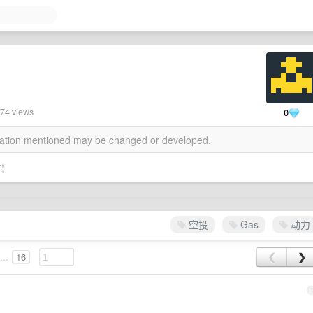
74 views
0
rmation mentioned may be changed or developed.
言！
空投
Gas
动力
...
16
❮
❯