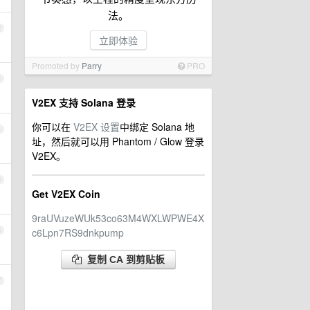
法。
2
立即体验
Promoted by
Parry
PRO
3
V2EX 支持 Solana 登录
你可以在
V2EX 设置
中绑定 Solana 地
4
址，然后就可以用 Phantom / Glow 登录
V2EX。
5
Get V2EX Coin
9raUVuzeWUk53co63M4WXLWPWE4X
6
c6Lpn7RS9dnkpump
复制 CA 到剪贴板
7