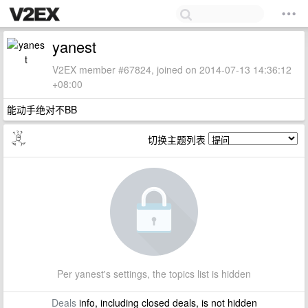
yanest
V2EX member #67824, joined on 2014-07-13 14:36:12
+08:00
能动手绝对不BB
切换主题列表
Per yanest's settings, the topics list is hidden
Deals
info, including closed deals, is not hidden