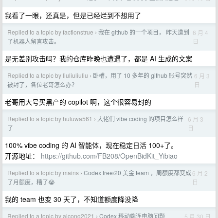
我看了一眼，还真是，但是已经烂到不想用了
Replied to a topic by factionstrue
我在 github 的一个项目， 昨天遭到
6 月 4
›
日
了机器人留言攻击。
是无差别攻击吗？我的仓库昨晚也遭遇了，都是 AI 生成的文案
Replied to a topic by liuliuliuliu
卧槽，用了 10 多年的 github 账号突然
6 月 3
›
日
被封了，各位老哥怎么办？
老哥用大号买黑产的 copilot 啊，这个很容易封的
Replied to a topic by huluwa561
大佬们 vibe coding 的项目怎么样
6 月 3
›
日
了
100% vibe coding 的 AI 智能体，现在稳定日活 100+了。
开源地址：
https://github.com/FB208/OpenBidKit_Yibiao
Replied to a topic by mains
Codex free/20 美金 team ，周额度都变成
6 月 2
›
日
了月额度，糟了😭
我的 team 也变 30 天了，不知道额度降没降
Replied to a topic by aicong2021
Codex 移动端连电脑问题
5 月 30 日
›