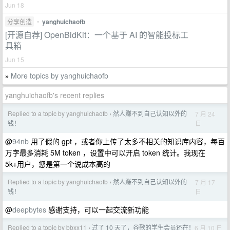
Jun 18
分享创造
•
yanghuichaofb
[开源自荐] OpenBidKit：一个基于 AI 的智能投标工
具箱
Jun 15
More topics by yanghuichaofb
»
yanghuichaofb's recent replies
Replied to a topic by yanghuichaofb
然人赚不到自己认知以外的
7 月 24
›
日
钱！
@
94nb
用了假的 gpt ，或者你上传了太多不相关的知识库内容，每百
万字最多消耗 5M token ，设置中可以开启 token 统计。我现在
5k+用户，您是第一个说成本高的
Replied to a topic by yanghuichaofb
然人赚不到自己认知以外的
7 月 17
›
日
钱！
@
deepbytes
感谢支持，可以一起交流新功能
Replied to a topic by bbxx11
过了 10 天了，谷歌的学生会员还在！
6 月 10 日
›