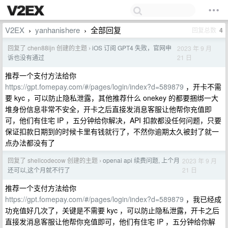
V2EX
yanhanishere
全部回复
回复总数
4
›
›
回复了 chen88ijn 创建的主题
iOS 订阅 GPT4 失败，官网申
2023 年 9 月
›
21 日
诉也没有通过
推荐一个支付方法给你
https://gpt.fomepay.com/#/pages/login/index?d=589879
，开卡不需
要 kyc ，可以防止隐私泄露，其他推荐什么 onekey 的都要捆绑一大
堆身份信息非常不安全，开卡之后直接发消息客服让他帮你充值即
可，他们有住宅 IP ，五分钟给你解决，API 扣款都没任何问题，只要
保证扣款日期到的时候卡里有钱就行了，不然你逾期太久被封了就一
点办法都没有了
回复了 shellcodecow 创建的主题
openai api 续费问题, 上个月
2023 年 9 月
›
21 日
还可以,这个月就不行了
推荐一个支付方法给你
https://gpt.fomepay.com/#/pages/login/index?d=589879
，我已经成
功充值好几次了，关键是不需要 kyc ，可以防止隐私泄露，开卡之后
直接发消息客服让他帮你充值即可，他们有住宅 IP ，五分钟给你解