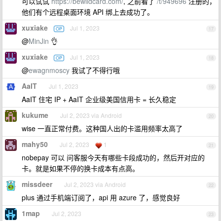
可以试试
https://bewildcard.com/
, 之前看了
/t/949696
注册的，
他们有个远程桌面环境 API 绑上去成功了。
xuxiake
Jul 1, 2023
OP
17
@
MinJin
👌
xuxiake
Jul 1, 2023
OP
18
@
ewagnmoscy
我试了不得行哦
AaIT
Jul 1, 2023
19
AaIT 住宅 IP + AaIT 企业级美国信用卡 = 长久稳定
kukume
Jul 2, 2023 via Android
20
wise 一直正常付费。这种国人出的卡滥用频率太高了
mahy50
Jul 2, 2023
1
21
nobepay 可以 问客服今天有哪些卡段成功的，然后开对应的
卡。就是如果不停的换卡成本有点高。
missdeer
Jul 2, 2023 via Android
22
plus 通过手机端订阅了，api 用 azure 了，感觉良好
1map
Jul 2, 2023
23