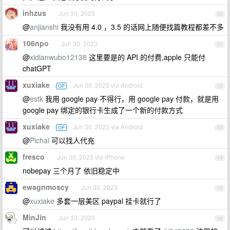
inhzus
Jun 30, 2023
10
@
anjianshi
我没有用 4.0 ，3.5 的话网上随便找篇教程都差不多
106npo
Jun 30, 2023
11
@
xidianwubo12138
这里要是的 API 的付费,apple 只能付
chatGPT
xuxiake
Jun 30, 2023 via Android
OP
12
@
estk
我用 google pay 不得行，用 google pay 付款，就是用
google pay 绑定的银行卡生成了一个新的付款方式
xuxiake
Jun 30, 2023 via Android
OP
13
@
Pichai
可以找人代充
fresco
Jun 30, 2023 via iPhone
14
nobepay 三个月了 依旧稳定中
ewagnmoscy
Jun 30, 2023
15
@
xuxiake
多套一层美区 paypal 挂卡就行了
MinJin
Jun 30, 2023
16