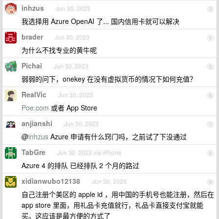
inhzus
Jun 30, 2023
3
我选择用 Azure OpenAI 了... 国内信用卡就可以解决
brader
Jun 30, 2023
4
为什么不找专业的黄牛呢
Pichai
Jun 30, 2023
5
弱弱的问下，onekey 在没有虚拟货币的情况下如何充值？
RealVic
Jun 30, 2023
6
Poe.com
或者 App Store
anjianshi
Jun 30, 2023
7
@
inhzus
Azure 申请有什么窍门吗，之前试了下没通过
TabGre
Jun 30, 2023 via iPhone
8
Azure 4 的排队 已经排队 2 个月的路过
xidianwubo12138
Jun 30, 2023
9
自己注册个美区的 apple id ，用中国的手机号也能注册，然后在
app store 里面，用礼品卡充值就行，礼品卡直接支付宝就能
买。这应该是最方便的方式了