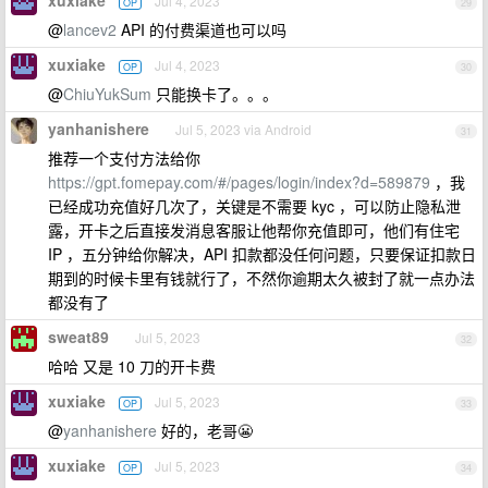
Jul 4, 2023
OP
29
@
lancev2
API 的付费渠道也可以吗
xuxiake
Jul 4, 2023
OP
30
@
ChiuYukSum
只能换卡了。。。
yanhanishere
Jul 5, 2023 via Android
31
推荐一个支付方法给你
https://gpt.fomepay.com/#/pages/login/index?d=589879
，我
已经成功充值好几次了，关键是不需要 kyc ，可以防止隐私泄
露，开卡之后直接发消息客服让他帮你充值即可，他们有住宅
IP ，五分钟给你解决，API 扣款都没任何问题，只要保证扣款日
期到的时候卡里有钱就行了，不然你逾期太久被封了就一点办法
都没有了
sweat89
Jul 5, 2023
32
哈哈 又是 10 刀的开卡费
xuxiake
Jul 5, 2023
OP
33
@
yanhanishere
好的，老哥😬
xuxiake
Jul 5, 2023
OP
34