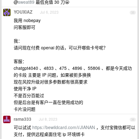
@
sweat89
最低充值 30 刀😬
YOUXIAZ
Jul 6, 2023
35
我用 nobepay
问客服即可
我：
请问现在付费 openai 的话，可以开哪些卡号呢？
客服：
chatgpt4040 、4833 、475 、4896 、55806 、都是今天成功
的卡段 主要是 IP 问题，如果被拒多换换
现在风控升级对很多参数都有很高要求
使用干净 IP
不是百分百能过
但是后台是有客户一直在使用成功的
卡片没问题
rama333
Jul 8, 2023
36
可以试试
https://bewildcard.com/i/JIANAN
，支付宝微信都可以
支付，提供远程桌面住宅 ip 环境绑卡