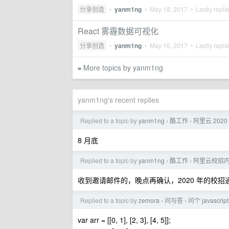
分享创造
•
yanm1ng
•
May 18, 2017
• Lastly repli
React 雾霾数据可视化
分享创造
•
yanm1ng
•
May 16, 2017
• Lastly repli
More topics by yanm1ng
»
yanm1ng's recent replies
Replied to a topic by
yanm1ng
酷工作
阿里云 20
›
›
8 月底
Replied to a topic by
yanm1ng
酷工作
阿里云校招
›
›
收到邀请邮件的，晚点再确认，2020 年的校
Replied to a topic by
zemora
问与答
问个 javascri
›
›
var arr = [[0, 1], [2, 3], [4, 5]];