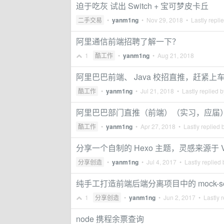
迫于吃灰 试出 Switch + 宝可梦皮卡丘
二手交易
•
yanm1ng
•
Nov 29, 2018
• Lastly repli
阿里通信前端招聘了解一下？
1
酷工作
•
yanm1ng
•
Aug 21, 2018
阿里巴巴前端、 Java 校招直推，赶紧上
酷工作
•
yanm1ng
•
Jul 21, 2018
• Lastly replied 
阿里巴巴部门直推（前端）（实习，应届
酷工作
•
yanm1ng
•
Apr 27, 2018
• Lastly replied 
分享一个自制的 Hexo 主题，灵感来源于 V
分享创造
•
yanm1ng
•
Jul 4, 2017
• Lastly replied
纯手工打造前端后端分离项目中的 mock-ser
1
分享创造
•
yanm1ng
•
Jun 2, 2017
• Lastly r
node 携程余票查询