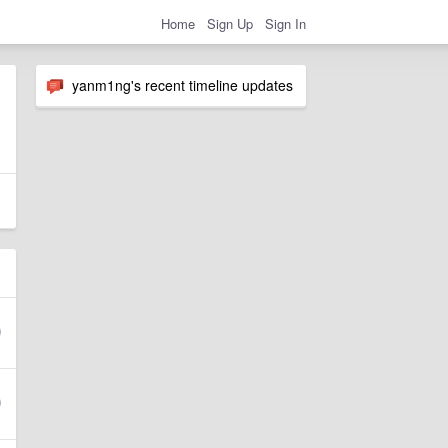
Home
Sign Up
Sign In
yanm1ng's recent timeline updates