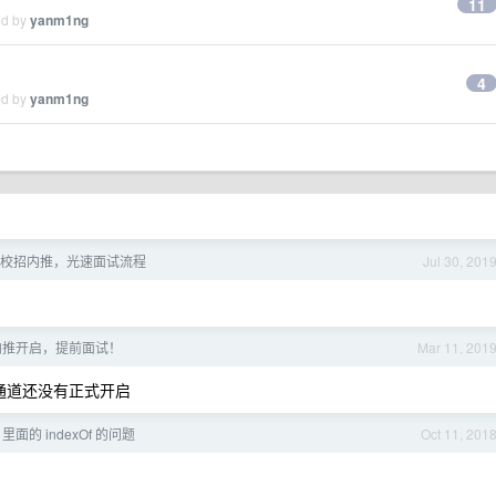
11
ed by
yanm1ng
4
ed by
yanm1ng
20 校招内推，光速面试流程
Jul 30, 201
内推开启，提前面试！
Mar 11, 201
招通道还没有正式开启
pt 里面的 indexOf 的问题
Oct 11, 201