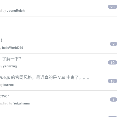
23
ed by
JeongReich
车！
2
by
helloWorld089
）了解一下？
10
by
yanm1ng
ue.js 的官网风格，最近真的是 Vue 中毒了。。。
18
 by
burnex
ver
1
eplied by
Yuigahama