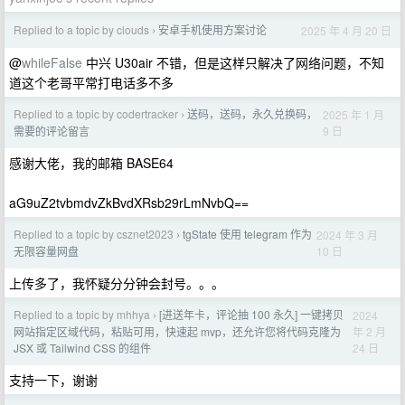
Replied to a topic by clouds
安卓手机使用方案讨论
2025 年 4 月 20 日
›
@
whileFalse
中兴 U30air 不错，但是这样只解决了网络问题，不知
道这个老哥平常打电话多不多
Replied to a topic by codertracker
送码，送码，永久兑换码，
2025 年 1 月
›
9 日
需要的评论留言
感谢大佬，我的邮箱 BASE64
aG9uZ2tvbmdvZkBvdXRsb29rLmNvbQ==
Replied to a topic by csznet2023
tgState 使用 telegram 作为
2024 年 3 月
›
10 日
无限容量网盘
上传多了，我怀疑分分钟会封号。。。
Replied to a topic by mhhya
[进送年卡，评论抽 100 永久] 一键拷贝
2024
›
年 2 月
网站指定区域代码，粘贴可用，快速起 mvp，还允许您将代码克隆为
24 日
JSX 或 Tailwind CSS 的组件
支持一下，谢谢