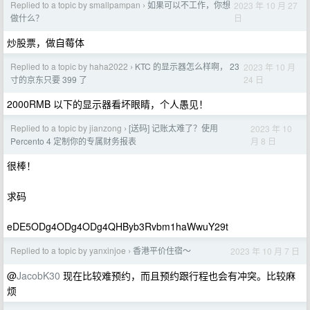
Replied to a topic by smallpampan
如果可以不工作，你想
2023 年 10 月 27
›
日
做什么？
炒股票，做自莓体
Replied to a topic by haha2022
KTC 的显示器怎么样啊， 23
2023 年 10 月
›
24 日
寸的京东只要 399 了
2000RMB 以下的显示器看坏眼睛，个人愚见！
Replied to a topic by jianzong
[送码] 记账太难了？使用
2023 年 10
›
月 8 日
Percento 4 定制你的专属财务报表
很棒！
求码
eDE5ODg4ODg4ODg4QHByb3Rvbm1haWwuY29t
Replied to a topic by yanxinjoe
香港平价住宿～
2023 年 10 月 7 日
›
@
JacobK30
现在比较难预约，而且预约跟行程也会有冲突。比较麻
烦