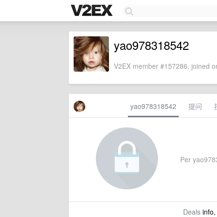
yao978318542
V2EX member #157286, joined on
yao978318542
提问
Per yao97831
Deals
info,