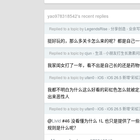
yao978318542's recent replies
Replied to a topic by
LegendsRise
分享创造
业余写
›
›
挺好玩的，那么多关卡怎么来的呢？都是自己一
Replied to a topic by
cjun
生活
小朋友打生长激素问
›
›
我家闺女打了一年，看不出是自己长的还是药物
Replied to a topic by
ufan0
iOS
iOS 26.5 新增“彩
›
›
我都不明白为什么这么好看的彩虹色怎么就被定义
出来恶性人
Replied to a topic by
ufan0
iOS
iOS 26.5 新增“彩
›
›
@
Livid
#46 没看懂为什么 1L 也只是提供了一些
规则是什么呢？