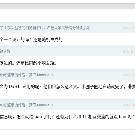
了个箭头益智的浏览器游戏，希望大家试玩两分钟挑挑刺
May 2
个一个设计的吗？还是随机生成的
题请教
May 2
促进的。还是比同龄小朋友矮。
虹流光”壁纸挺好看，梦回 Material 1
May 1
为 LGBT+专用的呢？他们脸怎么这么大。小圈子圈地自萌就完了，非
虹流光”壁纸挺好看，梦回 Material 1
May 1
信息啊，怎么就给 ban 了呢？还有为什么和 1L 相互交流的就没 ban 呢